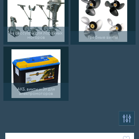
Аксессуары для лодочных
моторов
Гребные винты
АКБ, винты и ЗУ для
электромоторов