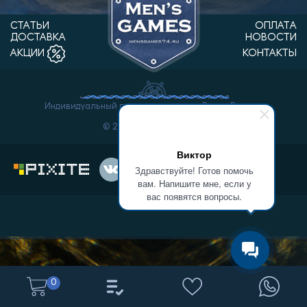
СТАТЬИ
ОПЛАТА
ДОСТАВКА
НОВОСТИ
КОНТАКТЫ
АКЦИИ
Индивидуальный предприниматель Ванин Виктор
Александрович.
© 2026 «Men'sGames».
Виктор
Здравствуйте! Готов помочь
вам. Напишите мне, если у
вас появятся вопросы.
0