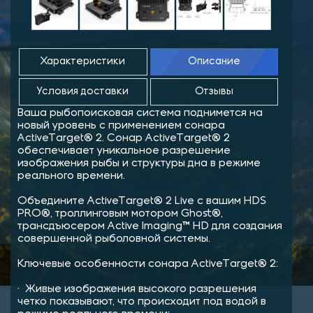
Характеристики
Описание
Условия доставки
Отзывы
Ваша рыбопоисковая система поднимется на
новый уровень с применением сонара
ActiveTarget® 2. Сонар ActiveTarget® 2
обеспечивает уникальное разрешение
изображения рыбы и структуры дна в режиме
реального времени.
Объедините ActiveTarget® 2 Live с вашим HDS
PRO®, троллинговым мотором Ghost®,
трансдъюсером Active Imaging™ HD для создания
совершенной рыболовной системы.
Ключевые особенности сонара ActiveTarget® 2:
· Живые изображения высокого разрешения
четко показывают, что происходит под водой в