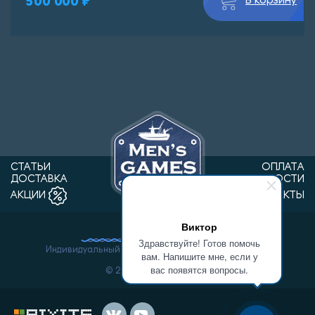
500 000 ₽
В корзину
СТАТЬИ
ОПЛАТА
ДОСТАВКА
НОВОСТИ
КОНТАКТЫ
АКЦИИ
Виктор
Здравствуйте! Готов помочь
Индивидуальный предприниматель Ванин Виктор
вам. Напишите мне, если у
Александрович.
вас появятся вопросы.
© 2026 «Men'sGames».