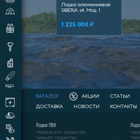
Лодка алюминиевая
SIBERIA s4. Мод. 1
Зимние палатки и аксессуары
1 225 000 ₽
Комплектующие и аксессуары
для лодок
Шуруповерты, видеокамеры,
шнеки и прочее
Масла и смазки для техники
SUP доски надувные
Прицепы лодочные
КАТАЛОГ
АКЦИИ
СТАТЬИ
Автохолодильники
ДОСТАВКА
НОВОСТИ
КОНТАКТЫ
Летние палатки
Лодки ПВХ
Лодо
Товары бывшие в употреблении
"RIVER BOATS" ЛОДКИ ПВХ
"HI
"ANGLER" ЛОДКИ ПВХ
"PA