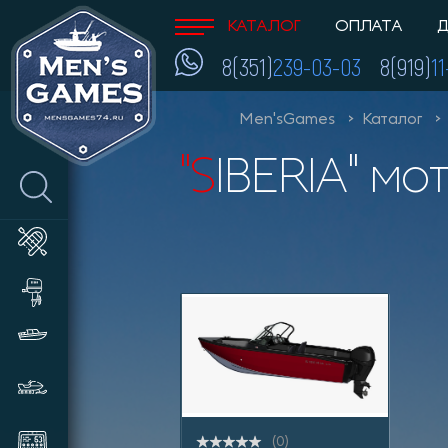
КАТАЛОГ
ОПЛАТА
Д
8(351)
239-03-03
8(919)
1
Men'sGames
Каталог
"SIBERIA" 
Лодки ПВХ
Лодочные моторы и
аксессуары
Катера и пластиковые лодки
Снегоходы, мотобуксировщики,
сани
Эхолоты
(0)