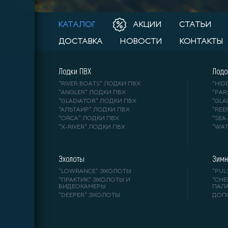
КАТАЛОГ
АКЦИИ
СТАТЬИ
ДОСТАВКА
НОВОСТИ
КОНТАКТЫ
Лодки ПВХ
Лодо
"RIVER BOATS" ЛОДКИ ПВХ
"HI
"ANGLER" ЛОДКИ ПВХ
"PA
"GLADIATOR" ЛОДКИ ПВХ
"GL
"АЛЬТАИР" ЛОДКИ ПВХ
"REE
"ORCA" ЛОДКИ ПВХ
"SE
"X-RIVER" ЛОДКИ ПВХ
"WA
Эхолоты
Зимн
"LOWRANCE" ЭХОЛОТЫ
"PUL
"ПРАКТИК" ЭХОЛОТЫ И
"СНЕ
ВИДЕОКАМЕРЫ
ПАЛ
"DEEPER" ЭХОЛОТЫ
ДОП