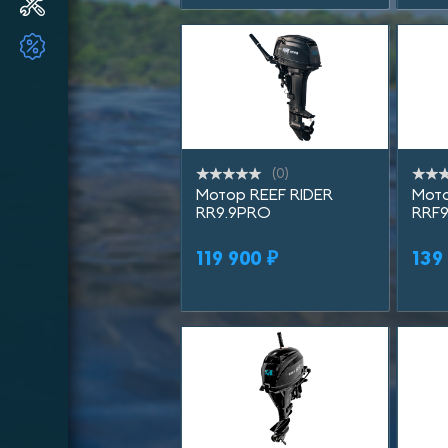
Ремонт и ТО ПЛМ
ТОВАРЫ ПО АКЦИИ!!
(0)
Мотор REEF RIDER
Мото
RR9.9PRO
RRF9
119 900 ₽
139