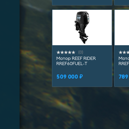
(0)
Мотор REEF RIDER
Мото
RREF60FUEL-T
RREF
509 000 ₽
789