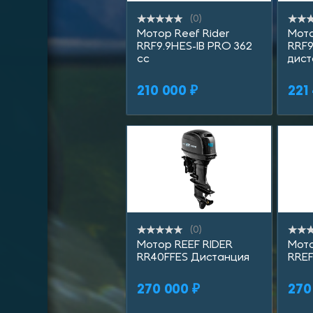
(0)
Мотор Reef Rider
Мото
RRF9.9HES-IB PRO 362
RRF9
сс
дист
210 000 ₽
221
(0)
Мотор REEF RIDER
Мото
RR40FFES Дистанция
RREF
270 000 ₽
270