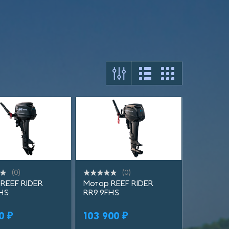
(0)
(0)
ить в 1 клик
Купить в 1 клик
Купит
REEF RIDER
Мотор REEF RIDER
HS
RR9.9FHS
В корзину
В корзину
0 ₽
103 900 ₽