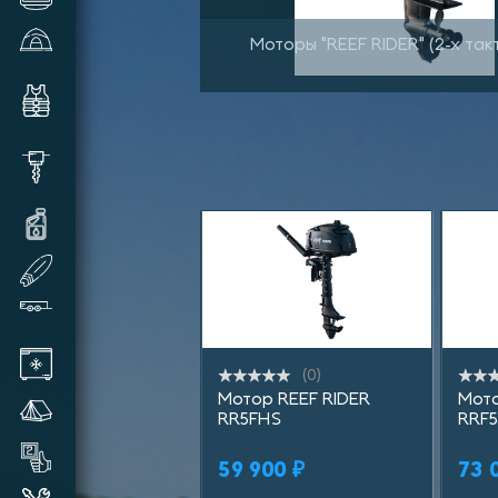
Зимние палатки и аксессуары
Моторы "REEF RIDER" (2-х так
Комплектующие и аксессуары
для лодок
Шуруповерты, видеокамеры,
шнеки и прочее
Масла и смазки для техники
SUP доски надувные
Прицепы лодочные
Автохолодильники
(0)
Мотор REEF RIDER
Мото
Летние палатки
RR5FHS
RRF
Товары бывшие в употреблении
59 900 ₽
73 