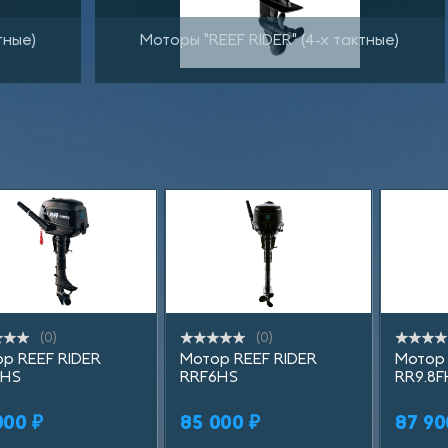
тные)
Моторы "REEF RIDER" (4-х тактные)
(0)
(0)
Купить в 1 клик
Купить в 1 клик
Куп
р REEF RIDER
Мотор REEF RIDER
Мотор 
5HS
RRF6HS
RR9.8F
В корзину
В корзину
000 ₽
85 000 ₽
87 90