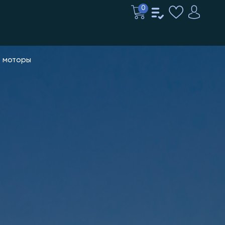
0
е моторы