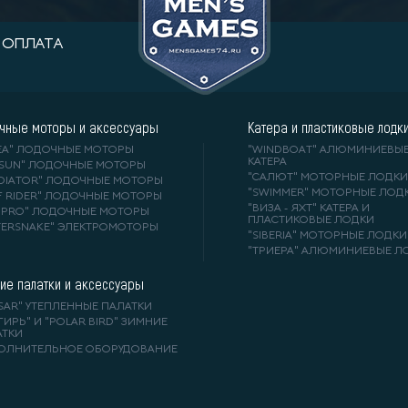
ОПЛАТА
чные моторы и аксессуары
Катера и пластиковые лодк
DEA" ЛОДОЧНЫЕ МОТОРЫ
"WINDBOAT" АЛЮМИНИЕВЫ
КАТЕРА
RSUN" ЛОДОЧНЫЕ МОТОРЫ
"САЛЮТ" МОТОРНЫЕ ЛОДКИ
ADIATOR" ЛОДОЧНЫЕ МОТОРЫ
"SWIMMER" МОТОРНЫЕ ЛОД
F RIDER" ЛОДОЧНЫЕ МОТОРЫ
"ВИЗА - ЯХТ" КАТЕРА И
A-PRO" ЛОДОЧНЫЕ МОТОРЫ
ПЛАСТИКОВЫЕ ЛОДКИ
TERSNAKE" ЭЛЕКТРОМОТОРЫ
"SIBERIA" МОТОРНЫЕ ЛОДКИ
"ТРИЕРА" АЛЮМИНИЕВЫЕ Л
ие палатки и аксессуары
SAR" УТЕПЛЕННЫЕ ПАЛАТКИ
ГИРЬ" И "POLAR BIRD" ЗИМНИЕ
АТКИ
ОЛНИТЕЛЬНОЕ ОБОРУДОВАНИЕ