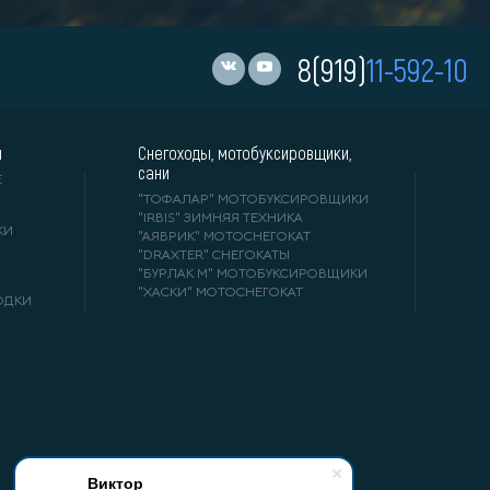
8(919)
11-592-10
и
Снегоходы, мотобуксировщики,
сани
Е
"ТОФАЛАР" МОТОБУКСИРОВЩИКИ
"IRBIS" ЗИМНЯЯ ТЕХНИКА
КИ
"АЯВРИК" МОТОСНЕГОКАТ
"DRAXTER" СНЕГОКАТЫ
"БУРЛАК М" МОТОБУКСИРОВЩИКИ
"ХАСКИ" МОТОСНЕГОКАТ
ОДКИ
Виктор