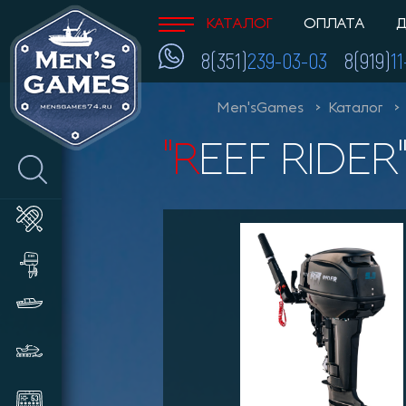
КАТАЛОГ
ОПЛАТА
Д
8(351)
239-03-03
8(919)
1
Men'sGames
Каталог
"REEF RIDE
Лодки ПВХ
Лодочные моторы и
аксессуары
Катера и пластиковые лодки
Снегоходы, мотобуксировщики,
сани
Эхолоты