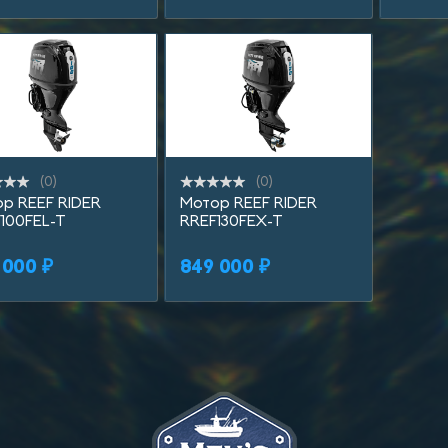
(0)
(0)
Купить в 1 клик
Купить в 1 клик
Куп
р REEF RIDER
Мотор REEF RIDER
100FEL-T
RREF130FEX-T
В корзину
В корзину
 000 ₽
849 000 ₽