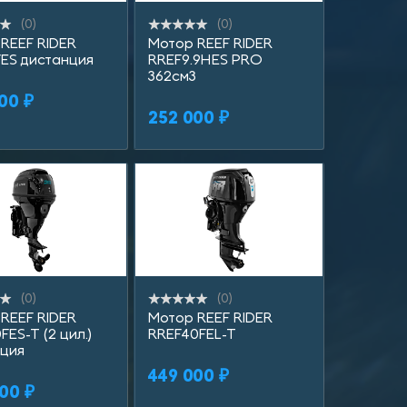
(0)
(0)
REEF RIDER
Мотор REEF RIDER
ить в 1 клик
Купить в 1 клик
Купит
ES дистанция
RREF9.9HES PRO
362см3
00 ₽
В корзину
В корзину
252 000 ₽
(0)
(0)
REEF RIDER
Мотор REEF RIDER
ить в 1 клик
Купить в 1 клик
Купит
FES-T (2 цил.)
RREF40FEL-T
нция
449 000 ₽
В корзину
В корзину
00 ₽