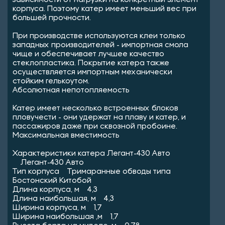
зависимости от нагрузки на конкретный элемент
корпуса. Поэтому катер имеет меньший вес при
большей прочности.
При производстве используются клеи только
западных производителей - импортная смола
чище и обеспечивает лучшее качество
стеклопластика. Покрытие катера также
осуществляется импортным механически
стойким гелькоутом.
Абсолютная непотопляемость
Катер имеет несколько встроенных блоков
пловучести - они удержат на плаву и катер, и
пассажиров даже при сквозной пробоине.
Максимальная вместимость
Характеристики катера Легант-430 Авто
Легант-430 Авто
Тип корпуса Тримаранные обводы типа
Бостонский Китобой
Длина корпуса, м 4,3
Длина наибольшая, м 4,3
Ширина корпуса, м 1,7
Ширина наибольшая ,м 1,7