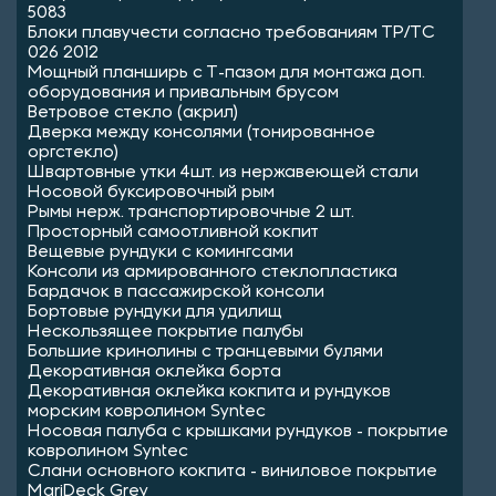
5083
Блоки плавучести согласно требованиям ТР/ТС
026 2012
Мощный планширь с Т-пазом для монтажа доп.
оборудования и привальным брусом
Ветровое стекло (акрил)
Дверка между консолями (тонированное
оргстекло)
Швартовные утки 4шт. из нержавеющей стали
Носовой буксировочный рым
Рымы нерж. транспортировочные 2 шт.
Просторный самоотливной кокпит
Вещевые рундуки с комингсами
Консоли из армированного стеклопластика
Бардачок в пассажирской консоли
Бортовые рундуки для удилищ
Нескользящее покрытие палубы
Большие кринолины с транцевыми булями
Декоративная оклейка борта
Декоративная оклейка кокпита и рундуков
морским ковролином Syntec
Носовая палуба с крышками рундуков - покрытие
ковролином Syntec
Слани основного кокпита - виниловое покрытие
MariDeck Grey