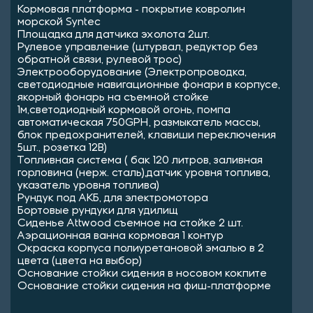
Кормовая платформа - покрытие ковролин
морской Syntec
Площадка для датчика эхолота 2шт.
Рулевое управление (штурвал, редуктор без
обратной связи, рулевой трос)
Электрооборудование (Электропроводка,
светодиодные навигационные фонари в корпусе,
якорный фонарь на съемной стойке
1м,светодиодный кормовой огонь, помпа
автоматическая 750GPH, размыкатель массы,
блок предохранителей, клавиши переключения
5шт., розетка 12В)
Топливная система ( бак 120 литров, заливная
горловина (нерж. сталь),датчик уровня топлива,
указатель уровня топлива)
Рундук под АКБ, для электромотора
Бортовые рундуки для удилищ
Сиденье Attwood съемное на стойке 2 шт.
Аэрационная ванна кормовая 1 контур
Окраска корпуса полиуретановой эмалью в 2
цвета (цвета на выбор)
Основание стойки сидения в носовом кокпите
Основание стойки сидения на фиш-платформе