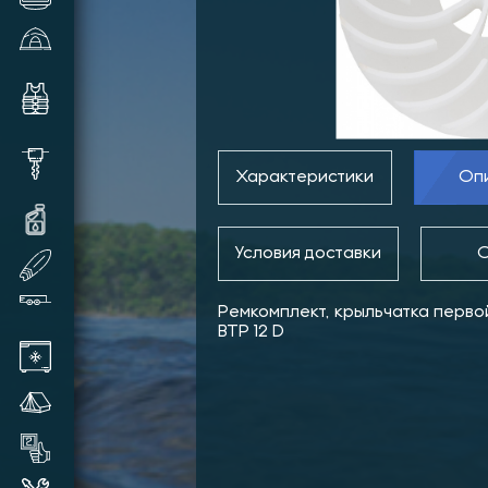
Зимние палатки и аксессуары
Комплектующие и аксессуары
для лодок
Шуруповерты, видеокамеры,
шнеки и прочее
Характеристики
Оп
Масла и смазки для техники
Условия доставки
О
SUP доски надувные
Прицепы лодочные
Ремкомплект, крыльчатка первой
BTP 12 D
Автохолодильники
Летние палатки
Товары бывшие в употреблении