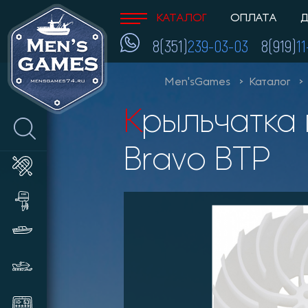
КАТАЛОГ
ОПЛАТА
Д
8(351)
239-03-03
8(919)
1
Men'sGames
Каталог
Крыльчатка первой ступени для электронасоса
Bravo BTP
Лодки ПВХ
Лодочные моторы и
аксессуары
Катера и пластиковые лодки
Снегоходы, мотобуксировщики,
сани
Эхолоты