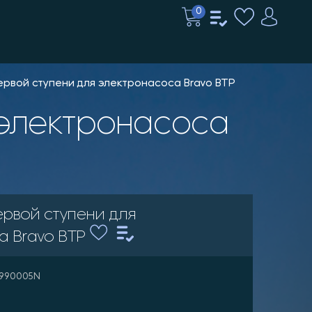
0
ервой ступени для электронасоса Bravo BTP
ервой ступени для
а Bravo BTP
 R990005N