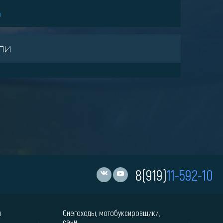
и
ли
8(919)
11-592-10
и
Снегоходы, мотобуксировщики,
сани