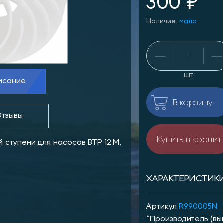
300 ₽
Наличие:
мало
шт
исание
В корзину
тзывы
Купить в кредит
 ступени для насосов BTP 12 M,
ХАРАКТЕРИСТИК
Артикул
R990005N
*Производитель (вы