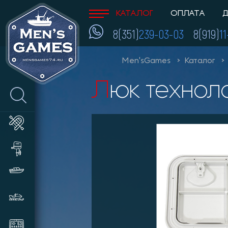
КАТАЛОГ
ОПЛАТА
Д
8(351)
239-03-03
8(919)
1
Men'sGames
Каталог
Люк техно
Лодки ПВХ
Лодочные моторы и
аксессуары
Катера и пластиковые лодки
Снегоходы, мотобуксировщики,
сани
Эхолоты