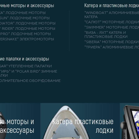
чные моторы и аксессуары
Катера и пластиковые лодк
DEA" ЛОДОЧНЫЕ МОТОРЫ
"WINDBOAT" АЛЮМИНИЕВЫ
КАТЕРА
RSUN" ЛОДОЧНЫЕ МОТОРЫ
"САЛЮТ" МОТОРНЫЕ ЛОДКИ
ADIATOR" ЛОДОЧНЫЕ МОТОРЫ
"SWIMMER" МОТОРНЫЕ ЛОД
F RIDER" ЛОДОЧНЫЕ МОТОРЫ
"ВИЗА - ЯХТ" КАТЕРА И
A-PRO" ЛОДОЧНЫЕ МОТОРЫ
ПЛАСТИКОВЫЕ ЛОДКИ
TERSNAKE" ЭЛЕКТРОМОТОРЫ
"SIBERIA" МОТОРНЫЕ ЛОДКИ
"ТРИЕРА" АЛЮМИНИЕВЫЕ Л
ие палатки и аксессуары
SAR" УТЕПЛЕННЫЕ ПАЛАТКИ
ГИРЬ" И "POLAR BIRD" ЗИМНИЕ
АТКИ
ОЛНИТЕЛЬНОЕ ОБОРУДОВАНИЕ
е моторы и
Катера пластиковые
дивидуальный предприниматель Ванин Виктор Александрович.
© 2026 «Men'sGames».
аксессуары
лодки