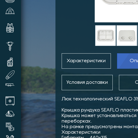
Зимние палатки и аксессуары
Комплектующие и аксессуары
для лодок
Шуруповерты, видеокамеры,
шнеки и прочее
Характеристики
Оп
Масла и смазки для техники
SUP доски надувные
Условия доставки
О
Прицепы лодочные
Люк технологический SEAFLO 3
Автохолодильники
Крышка рундука SEAFLO пластик
Летние палатки
Крышка может устанавливаться 
переборках.
Товары бывшие в употреблении
На рамке предусмотрены монта
Характеристики
Габариты 440x315