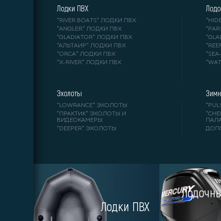
Лодки ПВХ
Лодо
"RIVER BOATS" ЛОДКИ ПВХ
"HI
"ANGLER" ЛОДКИ ПВХ
"PA
"GLADIATOR" ЛОДКИ ПВХ
"GL
"АЛЬТАИР" ЛОДКИ ПВХ
"REE
"ORCA" ЛОДКИ ПВХ
"SE
"X-RIVER" ЛОДКИ ПВХ
"WA
Эхолоты
Зимн
"LOWRANCE" ЭХОЛОТЫ
"PUL
"ПРАКТИК" ЭХОЛОТЫ И
"СНЕ
ВИДЕОКАМЕРЫ
ПАЛ
"DEEPER" ЭХОЛОТЫ
ДОП
Лодочны
Ин
Лодки ПВХ