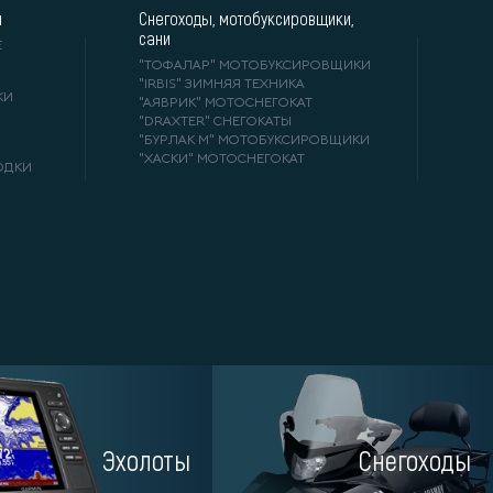
и
Снегоходы, мотобуксировщики,
сани
Е
"ТОФАЛАР" МОТОБУКСИРОВЩИКИ
"IRBIS" ЗИМНЯЯ ТЕХНИКА
КИ
"АЯВРИК" МОТОСНЕГОКАТ
"DRAXTER" СНЕГОКАТЫ
"БУРЛАК М" МОТОБУКСИРОВЩИКИ
"ХАСКИ" МОТОСНЕГОКАТ
ОДКИ
Эхолоты
Снегоходы