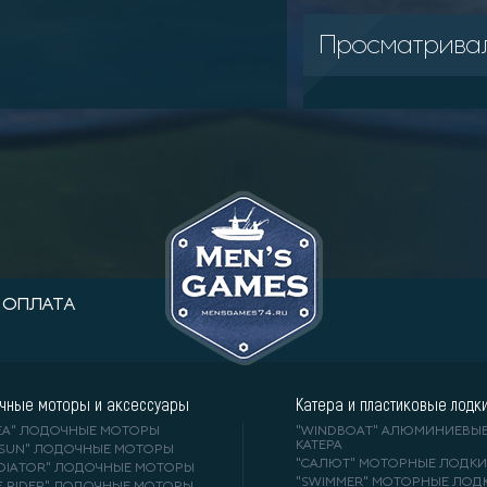
Просматрива
ОПЛАТА
чные моторы и аксессуары
Катера и пластиковые лодк
DEA" ЛОДОЧНЫЕ МОТОРЫ
"WINDBOAT" АЛЮМИНИЕВЫ
КАТЕРА
RSUN" ЛОДОЧНЫЕ МОТОРЫ
"САЛЮТ" МОТОРНЫЕ ЛОДКИ
ADIATOR" ЛОДОЧНЫЕ МОТОРЫ
"SWIMMER" МОТОРНЫЕ ЛОД