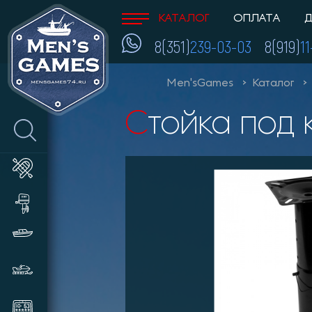
КАТАЛОГ
ОПЛАТА
Д
8(351)
239-03-03
8(919)
1
Men'sGames
Каталог
Стойка под
Лодки ПВХ
Лодочные моторы и
аксессуары
Катера и пластиковые лодки
Снегоходы, мотобуксировщики,
сани
Эхолоты