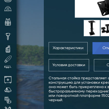
Зимние палатки и аксессуары
Комплектующие и аксессуары
для лодок
Шуруповерты, видеокамеры,
шнеки и прочее
Характеристики
Оп
Масла и смазки для техники
SUP доски надувные
Условия доставки
О
Прицепы лодочные
Стальная стойка представляет
Автохолодильники
конструкцию для установки кре
она может быть прикреплена к 
Летние палатки
быстроразъемному переходнику
или поворотной платформе 115026
Товары бывшие в употреблении
черный.