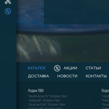
Ремонт и ТО ПЛМ
ТОВАРЫ ПО АКЦИИ!!
КАТАЛОГ
АКЦИИ
СТАТЬИ
ДОСТАВКА
НОВОСТИ
КОНТАКТЫ
Лодки ПВХ
Лодо
"RIVER BOATS" ЛОДКИ ПВХ
"HI
"ANGLER" ЛОДКИ ПВХ
"PA
"GLADIATOR" ЛОДКИ ПВХ
"GL