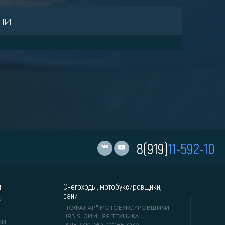
ли
8(919)
11-592-10
и
Снегоходы, мотобуксировщики,
сани
Е
"ТОФАЛАР" МОТОБУКСИРОВЩИКИ
"IRBIS" ЗИМНЯЯ ТЕХНИКА
КИ