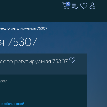
0
ресло регулируемая 75307
я 75307
ресло регулируемая 75307
75307
5 рабочих дней