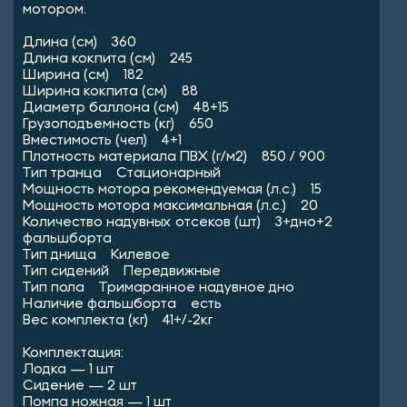
мотором.
Длина (см) 360
Длина кокпита (см) 245
Ширина (см) 182
Ширина кокпита (см) 88
Диаметр баллона (см) 48+15
Грузоподъемность (кг) 650
Вместимость (чел) 4+1
Плотность материала ПВХ (г/м2) 850 / 900
Тип транца Стационарный
Мощность мотора рекомендуемая (л.с.) 15
Мощность мотора максимальная (л.с.) 20
Количество надувных отсеков (шт) 3+дно+2
фальшборта
Тип днища Килевое
Тип сидений Передвижные
Тип пола Тримаранное надувное дно
Наличие фальшборта есть
Вес комплекта (кг) 41+/-2кг
Комплектация:
Лодка — 1 шт
Сидение — 2 шт
Помпа ножная — 1 шт