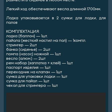
разместить сиденье в любом месте.
Легкий ход обеспечивают весла длинной 1700мм.
Лодка упаковывается в 2 сумки: для лодки, для
полов
КОМПЛЕКТАЦИЯ:
лодка (баллон) — 1шт.
пайола (жесткий настил на пол) — 1компл.
стрингер — 2шт
банка (сиденье) — 2шт
помпа (насос) ножной — 1шт
весло (алюм.) — 2шт
рем набор (заплатка + клей) — 1шт
паспорт изделия — 1шт
переходник на клапан — 1шт
сумка для упаковки лодки — 1шт
сумка для пайол — 1шт
чехол для стрингера — 1шт