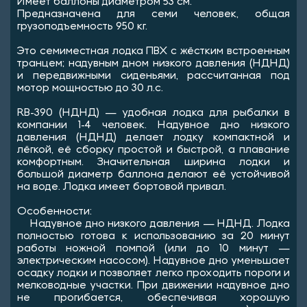
Имеет баллоны диаметром 53 см.
Предназначена для семи человек, общая
грузоподъемность 950 кг.
Это семиместная лодка ПВХ с жёстким встроенным
транцем; надувным дном низкого давления (НДНД)
и передвижными сиденьями, рассчитанная под
мотор мощностью до 30 л.с.
RB-390 (НДНД) — удобная лодка для рыбалки в
компании 1-4 человек. Надувное дно низкого
давления (НДНД) делает лодку компактной и
лёгкой, её сборку простой и быстрой, а плавание
комфортным. Значительная ширина лодки и
большой диаметр баллона делают её устойчивой
на воде. Лодка имеет бортовой привал.
Особенности:
Надувное дно низкого давления — НДНД. Лодка
полностью готова к использованию за 20 минут
работы ножной помпой (или до 10 минут —
электрическим насосом). Надувное дно уменьшает
осадку лодки и позволяет легко проходить пороги и
мелководные участки. При движении надувное дно
не прогибается, обеспечивая хорошую