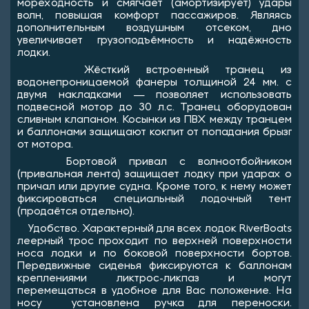
мореходность и смягчает (амортизирует) удары
волн, повышая комфорт пассажиров. Являясь
дополнительным воздушным отсеком, дно
увеличивает грузоподъёмность и надёжность
лодки.
Жёсткий встроенный транец из
водонепроницаемой фанеры толщиной 24 мм. с
двумя накладками — позволяет использовать
подвесной мотор до 30 л.с. Транец оборудован
сливным клапаном. Косынки из ПВХ между транцем
и баллонами защищают кокпит от попадания брызг
от мотора.
Бортовой привал с волноотбойником
(привальная лента) защищает лодку при ударах о
причал или другие судна. Кроме того, к нему может
фиксироваться специальный лодочный тент
(продаётся отдельно).
Удобство. Характерный для всех лодок RiverBoats
леерный трос проходит по верхней поверхности
носа лодки и по боковой поверхности бортов.
Передвижные сиденья фиксируются к баллонам
креплениями ликтрос-ликпаз и могут
перемещаться в удобное для Вас положение. На
носу установлена ручка для переноски.