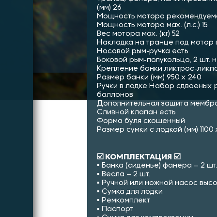
(мм) 26
Мощность мотора рекомендуемая 
Мощность мотора мах. (л.с.) 15
Вес мотора мах. (кг) 52
Накладка на транце под мотор 
Носовой рым-ручка есть
Боковой рым-полукольцо, 2 шт. н
Крепление банки ликтрос-ликп
Размер банки (мм) 950 х 240
Ручки в лодке Набор сдвоеных р
баллонов
Дополнительная защита мембра
Сливной клапан есть
Форма буля скошенный
Размер сумки с лодкой (мм) 1100 
☑️ КОМПЛЕКТАЦИЯ ☑️
▪︎ Банка (сиденье) фанера – 2 шт
▪︎ Весла – 2 шт.
▪︎ Ручной или ножной насос выс
▪︎ Cумка для лодки
▪︎ Ремкомплект
▪︎ Паспорт