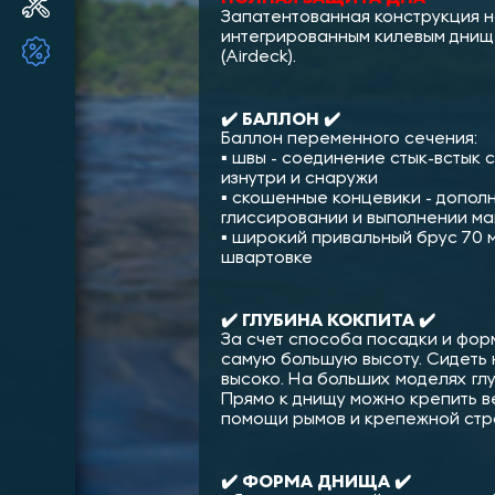
Ремонт и ТО ПЛМ
Запатентованная конструкция н
интегрированным килевым днище
ТОВАРЫ ПО АКЦИИ!!
(Airdeck).
✔️ БАЛЛОН ✔️
Баллон переменного сечения:
▪︎ швы - соединение стык-встык
изнутри и снаружи
▪︎ скошенные концевики - допол
глиссировании и выполнении м
▪︎ широкий привальный брус 70
швартовке
✔️ ГЛУБИНА КОКПИТА ✔️
За счет способа посадки и форм
самую большую высоту. Сидеть 
высоко. На больших моделях глу
Прямо к днищу можно крепить в
помощи рымов и крепежной стр
✔️ ФОРМА ДНИЩА ✔️