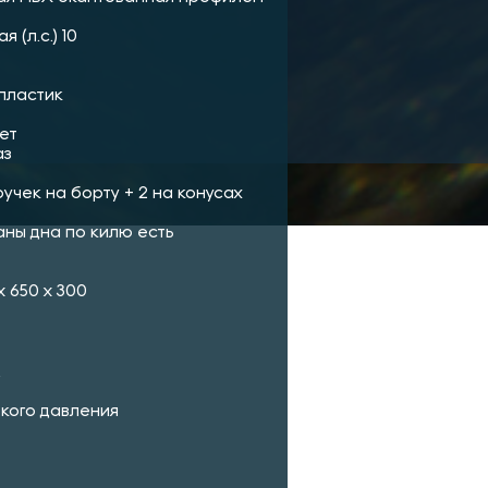
(л.с.) 10
пластик
ет
аз
учек на борту + 2 на конусах
ны дна по килю есть
x 650 x 300
.
окого давления