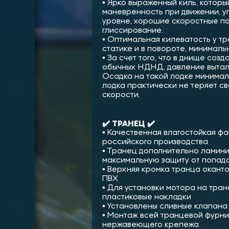
▪︎ Ярко выраженный киль, которы
маневренность при движении, у
уровне, хорошие скоростные п
глиссирование.
▪︎ Оптимальная килеватость у т
статике и в повороте, минималь
▪︎ За счет того, что в днище со
обычных НДНД, давление выталк
Осадка на такой лодке минималь
лодка практически не теряет св
скорости.
✔️ ТРАНЕЦ ✔️
▪︎ Качественная влагостойкая 
российского производства
▪︎ Транец дополнительно ламин
максимальную защиту от попад
▪︎ Верхняя кромка транца окан
ПВХ
▪︎ Для установки мотора на тра
пластиковые накладки
▪︎ Установлены сливные клапана
▪︎ Монтаж всей транцевой фурн
нержавеющего крепежа