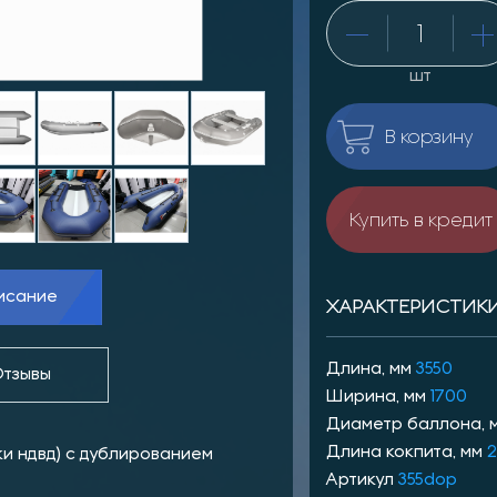
шт
В корзину
Купить в кредит
исание
ХАРАКТЕРИСТИК
Длина, мм
3550
тзывы
Ширина, мм
1700
Диаметр баллона, 
Длина кокпита, мм
кки ндвд) c дублированием
Артикул
355dop