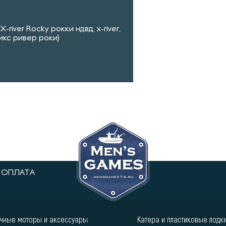
river Rocky рокки ндвд, x-river,
 икс ривер роки)
ОПЛАТА
чные моторы и аксессуары
Катера и пластиковые лодк