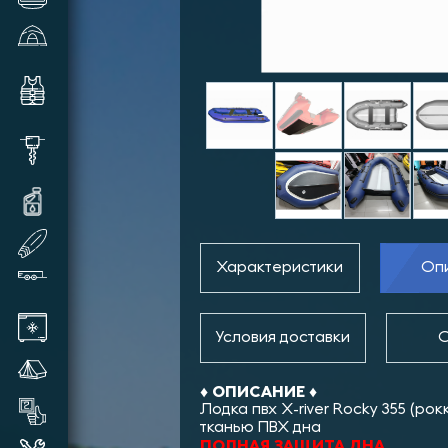
Зимние палатки и аксессуары
Комплектующие и аксессуары
для лодок
Шуруповерты, видеокамеры,
шнеки и прочее
Масла и смазки для техники
SUP доски надувные
Характеристики
Оп
Прицепы лодочные
Автохолодильники
Условия доставки
О
Летние палатки
♦︎ ОПИСАНИЕ ♦︎
Товары бывшие в употреблении
Лодка пвх X-river Rocky 355 (ро
тканью ПВХ дна
ПОЛНАЯ ЗАЩИТА ДНА