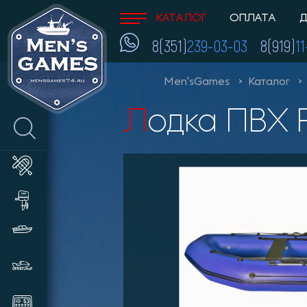
КАТАЛОГ
ОПЛАТА
Д
8(351)
239-03-03
8(919)
1
Men'sGames
Каталог
Лодка ПВХ 
Лодки ПВХ
Лодочные моторы и
аксессуары
Катера и пластиковые лодки
Снегоходы, мотобуксировщики,
сани
Эхолоты