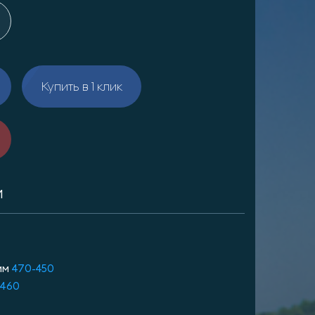
Купить в 1 клик
И
мм
470-450
2460