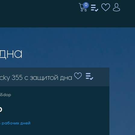
0
 дна
cky 355 c защитой дна
355dop
₽
5 рабочих дней