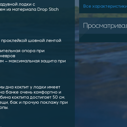
адувной лодки с
Все характеристик
м из материала Drop Stich
Просматрива
 с проклейкой шовной лентой
нительная опора при
аневров
 мм – максимальная защита при
ы дна кокпит у лодки имеет
на банке очень комфортно и
бина кокпита достигает 50 см.
ещи, бак и прочую поклажу при
опы.