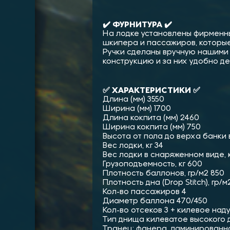
✔️ ФУРНИТУРА ✔️
На лодке установлены фирменны
шкипера и пассажиров, которы
Ручки сделаны вручную нашими
конструкцию и за них удобно де
✅ ХАРАКТЕРИСТИКИ ✅
Длина (мм) 3550
Ширина (мм) 1700
Длина кокпита (мм) 2460
Ширина кокпита (мм) 750
Высота от пола до верха банки 
Вес лодки, кг 34
Вес лодки в снаряженном виде, к
Грузоподъемность, кг 600
Плотность баллонов, гр/м2 850
Плотность дна (Drop Stitch), гр/м
Кол-во пассажиров 4
Диаметр баллона 470/450
Кол-во отсеков 3 + килевое над
Тип днища килеватое высокого 
Транец: фанера, ламинированн