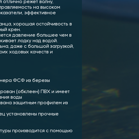
й отлично режет волну,
правляемость на высоком
оказатели, эффективное
ранца, хорошая остойчивость в
ный крен.
здается давление большее чем в
ивает лодку над водой.
на, даже с большой загрузкой,
оих ходовых качеств и
фанера ФСФ из березы
ирован (обклеен) ПВХ и имеет
ания воды
тована защитным профилем из
нец установлены прочные
итуры производится с помощью