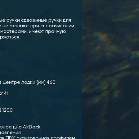
е ручки сдвоенные ручки для
е не мешают при сворачивании.
 мастерами, имеют прочную
ржаться.
в центре лодки (мм) 460
г 41
2 1200
увное дно AirDeck
давления
ая ПВХ окантованная профилем