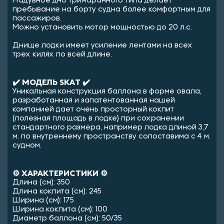
Надувное дно тримаранного типа делает
пребывание на борту судна более комфортным для
пассажиров.
Можно установить мотор мощностью до 20 л.с.
Днище лодки имеет усиление лентами на всех
трех килях по всей длине.
✔️ МОДЕЛЬ SKAT ✔️
Уникальная конструкция баллона в форме овала,
разработанная и запатентованная нашей
компанией дает очень просторный кокпит
(полезная площадь в лодке) при сохранении
стандартного размера, например лодка длиной 3,7
м. по внутреннему пространству сопоставима с 4 м.
судном.
⚙️ ХАРАКТЕРИСТИКИ ⚙️
Длина (см): 350
Длина кокпита (см): 245
Ширина (см): 175
Ширина кокпита (см): 100
Диаметр баллона (см): 50/35