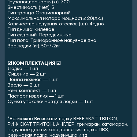
Грузоподъемность (кг): 700
Вместимость (чел): 5
Тип транца Стационарный
Максимальная мотора мощность: 20(л.с.)
Количество надувных отсеков (шт): 4+дно
Тип днища: Килевое
Тип сидений: Передвижные
Тип пола: Тримаранное надувное дно
Вес лодки (кг): 50+/-2кг
☑️ КОМПЛЕКТАЦИЯ ☑️
Лодка — 1 шт
Сидение — 2 шт
Помпа ножная — 1 шт
Весло — 2 шт
Рем. комплект — 1 шт
Паспорт изделия — 1 шт
Сумка упаковочная для лодки — 1 шт
*Возможно Вы искали лодку REEF SKAT TRITON,
РИФ СКАТ ТРИТОН, АНГЛЕР, тримаран, катамаран,
надувное дно низкого давления, лодка ПВХ,
резиновая лодка, надувнушка и тд.