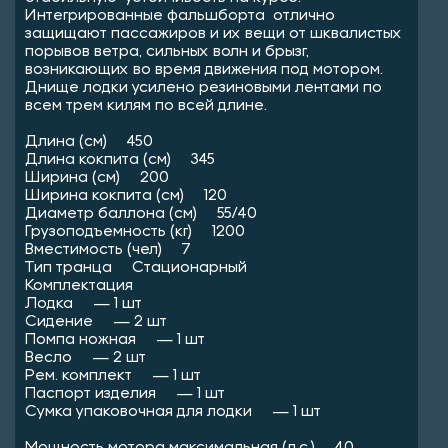
Интегрированные фальшборта отлично
защищают пассажиров и их вещи от шквалистых
порывов ветра, сильных волн и брызг,
возникающих во время движения под мотором.
Днище лодки усилено резиновыми лентами по
всем трем килям по всей длине.
Длина (см) 450
Длина кокпита (см) 345
Ширина (см) 200
Ширина кокпита (см) 120
Диаметр баллона (см) 55/40
Грузоподъемность (кг) 1200
Вместимость (чел) 7
Тип транца Стационарный
Комплектация
Лодка — 1 шт
Сидение — 2 шт
Помпа ножная — 1 шт
Весло — 2 шт
Рем. комплект — 1 шт
Паспорт изделия — 1 шт
Сумка упаковочная для лодки — 1 шт