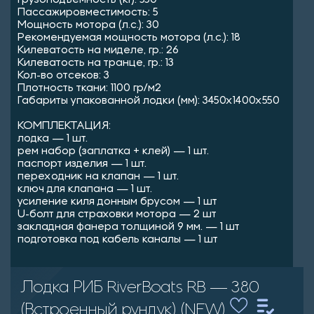
Грузоподъемность (кг): 550
Пассажировместимость: 5
Мощность мотора (л.с.): 30
Рекомендуемая мощность мотора (л.с.): 18
Килеватость на миделе, гр.: 26
Килеватость на транце, гр.: 13
Кол-во отсеков: 3
Плотность ткани: 1100 гр/м2
Габариты упакованной лодки (мм): 3450х1400х550
КОМПЛЕКТАЦИЯ:
лодка — 1 шт.
рем набор (заплатка + клей) — 1 шт.
паспорт изделия — 1 шт.
переходник на клапан — 1 шт.
ключ для клапана — 1 шт.
усиление киля донным брусом — 1 шт
U-болт для страховки мотора — 2 шт
закладная фанера толщиной 9 мм. — 1 шт
подготовка под кабель каналы — 1 шт
Лодка РИБ RiverBoats RB — 380
(Встроенный рундук) (NEW)