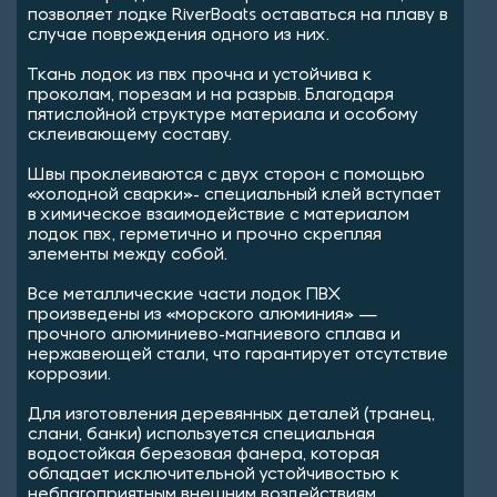
позволяет лодке RiverBoats оставаться на плаву в
случае повреждения одного из них.
Ткань лодок из пвх прочна и устойчива к
проколам, порезам и на разрыв. Благодаря
пятислойной структуре материала и особому
склеивающему составу.
Швы проклеиваются с двух сторон с помощью
«холодной сварки»- специальный клей вступает
в химическое взаимодействие с материалом
лодок пвх, герметично и прочно скрепляя
элементы между собой.
Все металлические части лодок ПВХ
произведены из «морского алюминия» —
прочного алюминиево-магниевого сплава и
нержавеющей стали, что гарантирует отсутствие
коррозии.
Для изготовления деревянных деталей (транец,
слани, банки) используется специальная
водостойкая березовая фанера, которая
обладает исключительной устойчивостью к
неблагоприятным внешним воздействиям.