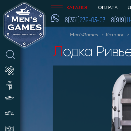
КАТАЛОГ
ОПЛАТА
Д
8(351)
239-03-03
8(919)
1
Men'sGames
Каталог
Лодка Рив
Лодки ПВХ
Лодочные моторы и
аксессуары
Катера и пластиковые лодки
Снегоходы, мотобуксировщики,
сани
Эхолоты