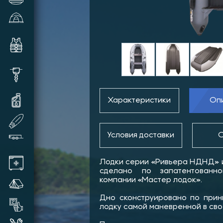
Зимние палатки и аксессуары
Комплектующие и аксессуары
для лодок
Шуруповерты, видеокамеры,
шнеки и прочее
Масла и смазки для техники
Характеристики
Оп
SUP доски надувные
Условия доставки
О
Прицепы лодочные
Автохолодильники
Лодки серии «Ривьера НДНД» и
сделано по запатентованно
компании «Мастер лодок».
Летние палатки
Дно сконструировано по принц
Товары бывшие в употреблении
лодку самой маневренной в сво