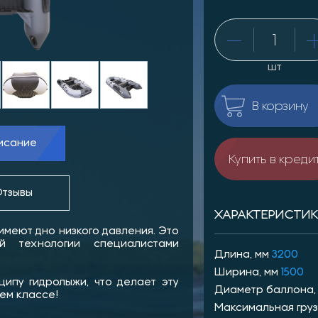
шт
В корзину
исание
Купить в креди
тзывы
ХАРАКТЕРИСТИ
меют дно низкого давления. Это
й технологии специалистами
Длина, мм
3200
Ширина, мм
1500
ипу гидролыжи, что делает эту
Диаметр баллона,
ем классе!
Максимальная груз