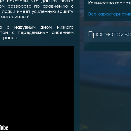
е показали, что данная лодка
Количество гермет
ом разворота по сравнению с
 лодки имеет усиленную защиту
Все характеристи
 материалов!
ка с надувным дном низкого
Просматрив
апан, с передвижным сидением
й транец