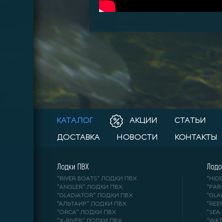
КАТАЛОГ
АКЦИИ
СТАТЬИ
ДОСТАВКА
НОВОСТИ
КОНТАКТЫ
Лодки ПВХ
Лодо
"RIVER BOATS" ЛОДКИ ПВХ
"HI
"ANGLER" ЛОДКИ ПВХ
"PA
"GLADIATOR" ЛОДКИ ПВХ
"GL
"АЛЬТАИР" ЛОДКИ ПВХ
"REE
"ORCA" ЛОДКИ ПВХ
"SE
"X-RIVER" ЛОДКИ ПВХ
"WA