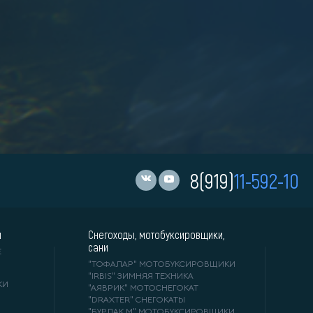
8(919)
11-592-10
и
Снегоходы, мотобуксировщики,
сани
Е
"ТОФАЛАР" МОТОБУКСИРОВЩИКИ
"IRBIS" ЗИМНЯЯ ТЕХНИКА
КИ
"АЯВРИК" МОТОСНЕГОКАТ
"DRAXTER" СНЕГОКАТЫ
"БУРЛАК М" МОТОБУКСИРОВЩИКИ