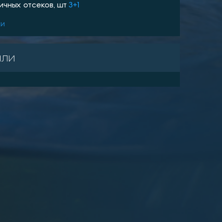
ичных отсеков, шт
3+1
ки
али