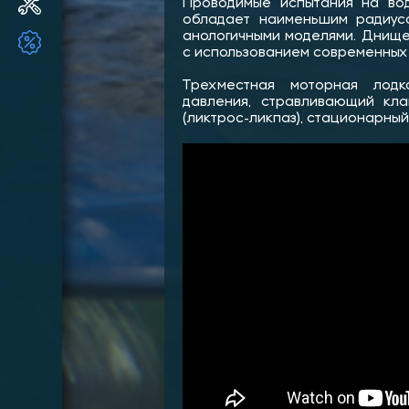
Ремонт и ТО ПЛМ
Проводимые испытания на вод
обладает наименьшим радиус
анологичными моделями. Днище
ТОВАРЫ ПО АКЦИИ!!
с использованием современных
Трехместная моторная лод
давления, стравливающий кл
(ликтрос-ликпаз), стационарны