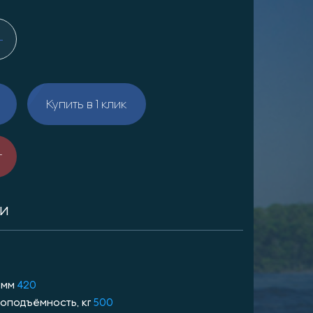
Купить в 1 клик
т
КИ
 мм
420
оподъёмность, кг
500