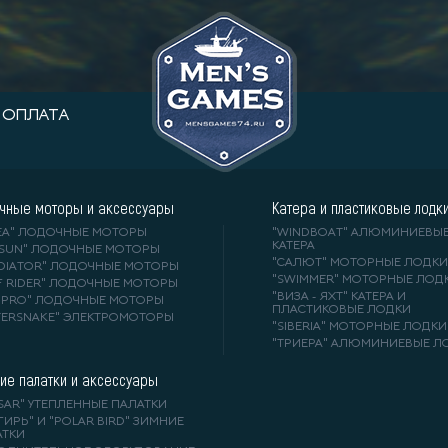
ОПЛАТА
чные моторы и аксессуары
Катера и пластиковые лодк
DEA" ЛОДОЧНЫЕ МОТОРЫ
"WINDBOAT" АЛЮМИНИЕВЫ
КАТЕРА
RSUN" ЛОДОЧНЫЕ МОТОРЫ
"САЛЮТ" МОТОРНЫЕ ЛОДКИ
ADIATOR" ЛОДОЧНЫЕ МОТОРЫ
"SWIMMER" МОТОРНЫЕ ЛОД
F RIDER" ЛОДОЧНЫЕ МОТОРЫ
"ВИЗА - ЯХТ" КАТЕРА И
A-PRO" ЛОДОЧНЫЕ МОТОРЫ
ПЛАСТИКОВЫЕ ЛОДКИ
TERSNAKE" ЭЛЕКТРОМОТОРЫ
"SIBERIA" МОТОРНЫЕ ЛОДКИ
"ТРИЕРА" АЛЮМИНИЕВЫЕ Л
ие палатки и аксессуары
SAR" УТЕПЛЕННЫЕ ПАЛАТКИ
ГИРЬ" И "POLAR BIRD" ЗИМНИЕ
АТКИ