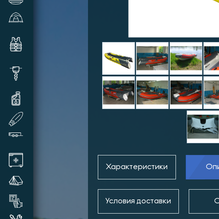
Зимние палатки и аксессуары
Комплектующие и аксессуары
для лодок
Шуруповерты, видеокамеры,
шнеки и прочее
Масла и смазки для техники
SUP доски надувные
Прицепы лодочные
Автохолодильники
Характеристики
Оп
Летние палатки
Товары бывшие в употреблении
Условия доставки
О