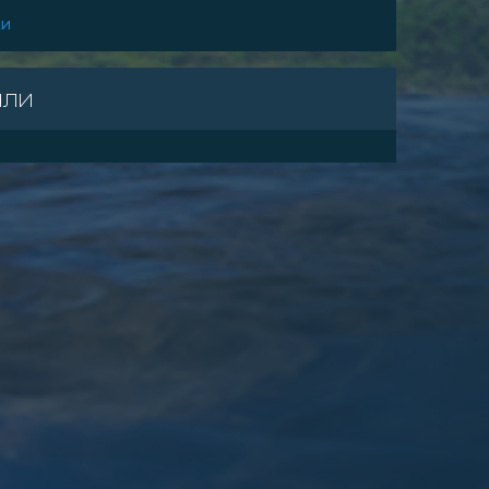
ки
али