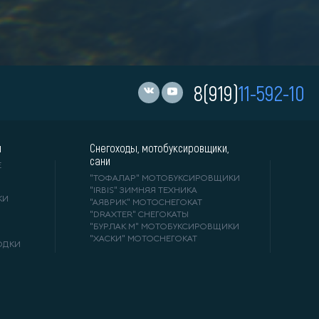
8(919)
11-592-10
и
Снегоходы, мотобуксировщики,
сани
Е
"ТОФАЛАР" МОТОБУКСИРОВЩИКИ
"IRBIS" ЗИМНЯЯ ТЕХНИКА
КИ
"АЯВРИК" МОТОСНЕГОКАТ
"DRAXTER" СНЕГОКАТЫ
"БУРЛАК М" МОТОБУКСИРОВЩИКИ
"ХАСКИ" МОТОСНЕГОКАТ
ОДКИ