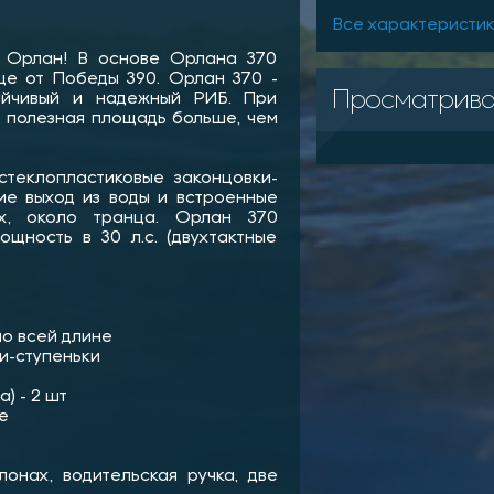
Все характеристи
 Орлан! В основе Орлана 370
е от Победы 390. Орлан 370 -
Просматрив
тойчивый и надежный РИБ. При
о полезная площадь больше, чем
стеклопластиковые законцовки-
ие выход из воды и встроенные
ах, около транца. Орлан 370
щность в 30 л.с. (двухтактные
по всей длине
и-ступеньки
) - 2 шт
е
лонах, водительская ручка, две