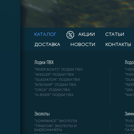
КАТАЛОГ
АКЦИИ
СТАТЬИ
ДОСТАВКА
НОВОСТИ
КОНТАКТЫ
Лодки ПВХ
Лодо
"RIVER BOATS" ЛОДКИ ПВХ
"HI
"ANGLER" ЛОДКИ ПВХ
"PA
"GLADIATOR" ЛОДКИ ПВХ
"GL
"АЛЬТАИР" ЛОДКИ ПВХ
"REE
"ORCA" ЛОДКИ ПВХ
"SE
"X-RIVER" ЛОДКИ ПВХ
"WA
Эхолоты
Зимн
"LOWRANCE" ЭХОЛОТЫ
"PUL
"ПРАКТИК" ЭХОЛОТЫ И
"СНЕ
ВИДЕОКАМЕРЫ
ПАЛ