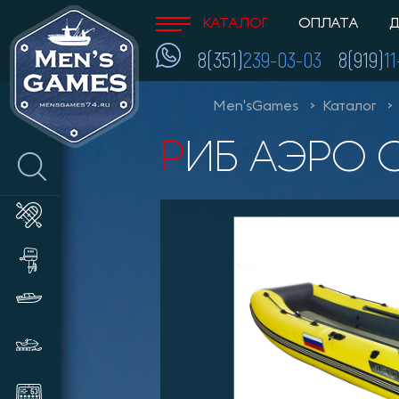
КАТАЛОГ
ОПЛАТА
Д
8(351)
239-03-03
8(919)
1
Men'sGames
Каталог
РИБ АЭРО 
Лодки ПВХ
Лодочные моторы и
аксессуары
Катера и пластиковые лодки
Снегоходы, мотобуксировщики,
сани
Эхолоты