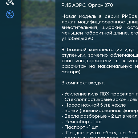
Ремонт и ТО ПЛМ
РИБ АЭРО Орлан 370
ТОВАРЫ ПО АКЦИИ!!
Новая модель в серии РИБов
лежит модифицированное днищ
вместительный, широкий, ос
меньшей габаритной длине, ег
у Победы 390.
В базовой комплектации идут 
ступеньки, заметно облегчающ
спиннингодержатели в книц
рассчитан на максимальную мо
моторы).
В комплект входят:
- Усиление киля ПВХ профилем 
- Стеклопластиковые законцовк
- Насос ножной 5 л в чехле
- Банки (ламинированная фанера
- Весла разборные - 2 шт в чехл
- Ремнабор - 1 шт
- Паспорт - 1 шт.
- По две ручки сбоку, на бал