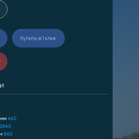
Купить в 1 клик
т
КИ
 мм
460
2840
мм
840