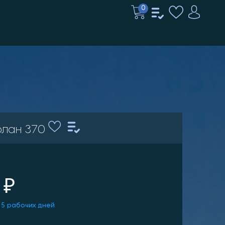
0
лан 370
 ₽
 5 рабочих дней