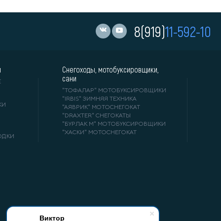
8(919)
11-592-10
и
Снегоходы, мотобуксировщики,
сани
Е
"ТОФАЛАР" МОТОБУКСИРОВЩИКИ
"IRBIS" ЗИМНЯЯ ТЕХНИКА
КИ
"АЯВРИК" МОТОСНЕГОКАТ
"DRAXTER" СНЕГОКАТЫ
"БУРЛАК М" МОТОБУКСИРОВЩИКИ
"ХАСКИ" МОТОСНЕГОКАТ
ОДКИ
Виктор