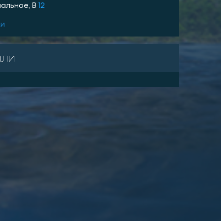
альное, В
12
ки
али