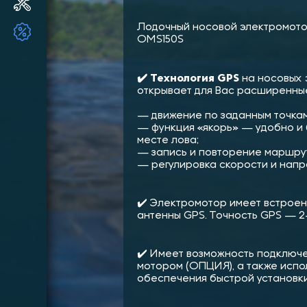
Ремонт и ТО ПЛМ
Лодочный носовой электромото
ТОВАРЫ ПО АКЦИИ!!
OMS150S
✔️ Технология GPS
на носовых
открывает для Вас расширенны
— движение по заданным точкам
— функция «якорь» — удобно и 
месте лова;
— запись и повторение маршру
— регулировка скорости и напр
✔️ Электромотор имеет встрое
антенны GPS. Точность GPS — 2-
✔️ Имеет возможность подключе
мотором (ОПЦИЯ), а также испо
обеспечения быстрой установки