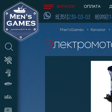
КАТАЛОГ
ОПЛАТА
Д
8(351)
239-03-03
8(919)
1
Men'sGames
Каталог
Электромо
Лодки ПВХ
Лодочные моторы и
аксессуары
Катера и пластиковые лодки
Снегоходы, мотобуксировщики,
сани
Эхолоты