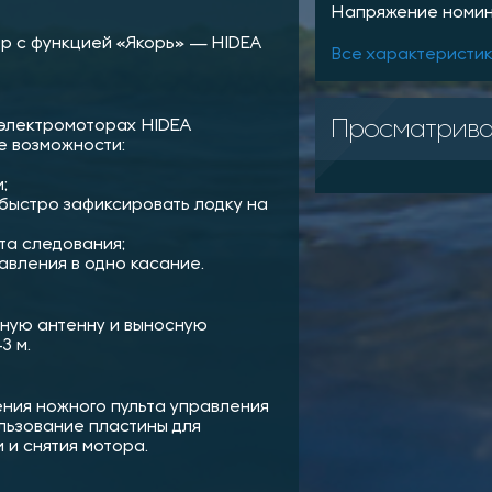
Напряжение номин
р с функцией «Якорь» — HIDEA
Все характеристи
Просматрив
 электромоторах HIDEA
е возможности:
;
быстро зафиксировать лодку на
та следования;
авления в одно касание.
нную антенну и выносную
3 м.
ния ножного пульта управления
льзование пластины для
 и снятия мотора.