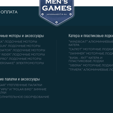
ОПЛАТА
чные моторы и аксессуары
Катера и пластиковые лодк
DEA" ЛОДОЧНЫЕ МОТОРЫ
"WINDBOAT" АЛЮМИНИЕВЫ
КАТЕРА
RSUN" ЛОДОЧНЫЕ МОТОРЫ
"САЛЮТ" МОТОРНЫЕ ЛОДКИ
ADIATOR" ЛОДОЧНЫЕ МОТОРЫ
"SWIMMER" МОТОРНЫЕ ЛОД
F RIDER" ЛОДОЧНЫЕ МОТОРЫ
"ВИЗА - ЯХТ" КАТЕРА И
A-PRO" ЛОДОЧНЫЕ МОТОРЫ
ПЛАСТИКОВЫЕ ЛОДКИ
TERSNAKE" ЭЛЕКТРОМОТОРЫ
"SIBERIA" МОТОРНЫЕ ЛОДКИ
"ТРИЕРА" АЛЮМИНИЕВЫЕ Л
ие палатки и аксессуары
SAR" УТЕПЛЕННЫЕ ПАЛАТКИ
ГИРЬ" И "POLAR BIRD" ЗИМНИЕ
АТКИ
ОЛНИТЕЛЬНОЕ ОБОРУДОВАНИЕ