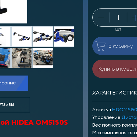
шт
В корзину
Купить в креди
исание
ХАРАКТЕРИСТИ
тзывы
Артикул
HDOMS150
Управление
Диста
вой HIDEA OMS150S
Вес полного компле
Максимальная тяга,