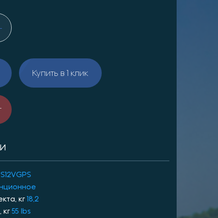
Купить в 1 клик
т
КИ
S12VGPS
нционное
кта, кг
18,2
 кг
55 lbs