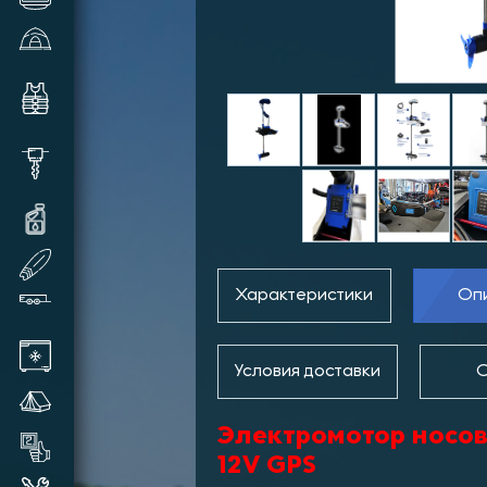
Зимние палатки и аксессуары
Комплектующие и аксессуары
для лодок
Шуруповерты, видеокамеры,
шнеки и прочее
Масла и смазки для техники
SUP доски надувные
Характеристики
Оп
Прицепы лодочные
Автохолодильники
Условия доставки
О
Летние палатки
Электромотор носо
Товары бывшие в употреблении
12V GPS