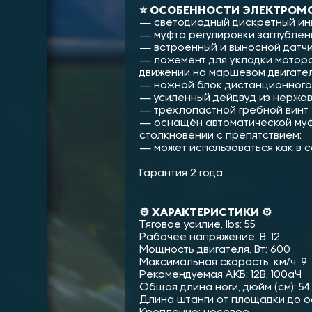
⭐ ОСОБЕННОСТИ ЭЛЕКТРОМО
— светодиодный дискретный инд
— муфта регулировки заглублени
— встроенный и выносной датчи
— ложемент для укладки мотора
движении на маршевом двигател
— ножной блок дистанционного
— усиленный дейдвуд из нержа
— трёхлопастной гребной винт
— оснащён автоматической муф
столкновении с препятствием;
— может использоваться как в с
Гарантия 2 года
⚙️ ХАРАКТЕРИСТИКИ ⚙️
Тяговое усилие, lbs: 55
Рабочее напряжение, В: 12
Мощность двигателя, Вт: 600
Максимальная скорость, км/ч: 9
Рекомендуемая АКБ: 12В, 100аЧ
Общая длина ноги, дюйм (см): 54 
Длина штанги от площадки до оси