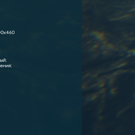
300х460
ый;
ения;