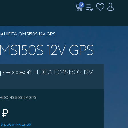
0
й HIDEA OMS150S 12V GPS
MS150S 12V GPS
р носовой HIDEA OMS150S 12V
: HDOMS150S12VGPS
 ₽
 5 рабочих дней