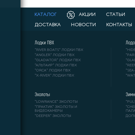
КАТАЛОГ
АКЦИИ
СТАТЬИ
ДОСТАВКА
НОВОСТИ
КОНТАКТЫ
Лодки ПВХ
Лодо
"RIVER BOATS" ЛОДКИ ПВХ
"HI
"ANGLER" ЛОДКИ ПВХ
"PA
"GLADIATOR" ЛОДКИ ПВХ
"GL
"АЛЬТАИР" ЛОДКИ ПВХ
"REE
"ORCA" ЛОДКИ ПВХ
"SE
"X-RIVER" ЛОДКИ ПВХ
"WA
Эхолоты
Зимн
"LOWRANCE" ЭХОЛОТЫ
"PUL
"ПРАКТИК" ЭХОЛОТЫ И
"СНЕ
ВИДЕОКАМЕРЫ
ПАЛ
"DEEPER" ЭХОЛОТЫ
ДОП