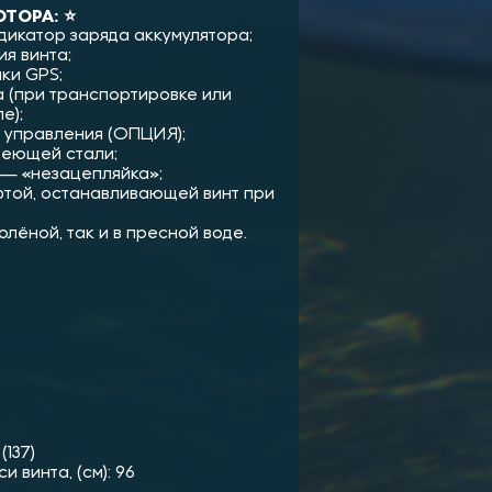
ТОРА: ⭐
икатор заряда аккумулятора;
я винта;
ки GPS;
 (при транспортировке или
е);
 управления (ОПЦИЯ);
веющей стали;
 — «незацепляйка»;
той, останавливающей винт при
олёной, так и в пресной воде.
(137)
 винта, (см): 96