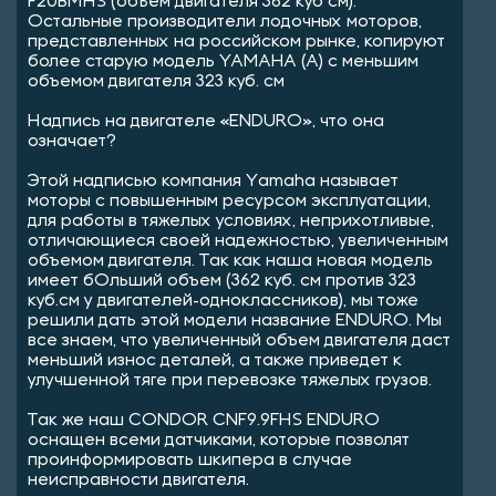
F20BMHS (объем двигателя 362 куб см).
Остальные производители лодочных моторов,
представленных на российском рынке, копируют
более старую модель YAMAHA (A) с меньшим
объемом двигателя 323 куб. см
Надпись на двигателе «ENDURO», что она
означает?
Этой надписью компания Yamaha называет
моторы с повышенным ресурсом эксплуатации,
для работы в тяжелых условиях, неприхотливые,
отличающиеся своей надежностью, увеличенным
объемом двигателя. Так как наша новая модель
имеет бОльший объем (362 куб. см против 323
куб.см у двигателей-одноклассников), мы тоже
решили дать этой модели название ENDURO. Мы
все знаем, что увеличенный объем двигателя даст
меньший износ деталей, а также приведет к
улучшенной тяге при перевозке тяжелых грузов.
Так же наш CONDOR CNF9.9FHS ENDURO
оснащен всеми датчиками, которые позволят
проинформировать шкипера в случае
неисправности двигателя.