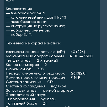
4.5 м
Комплектация:
— выносной бак 24 л;
— алюминиевый винт, шаг 11 1/8*13
— чека безопасности;
— инструкция на русском языке;
— набор инструментов;
— набор ЗИП.
Технические характеристики:
аксимальная мощность, л.с. (кВт) 40 (29.4)
Максимальные обороты об/мин 4500 — 5500
Тип двигателя 2-х тактный
Кол-во цилиндров 2
Объём, см.куб 703
Передаточное число редуктора 26:13(2.0)
Режимы переключения передач F-N-R
Система зажигания CDl
Система охлаждения водяное
Запуск двигателя ручной стартер/
Электрический запуск
Тип управления румпель
Топливный бак, л 24