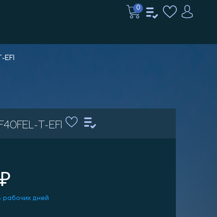
0
-EFI
F40FEL-T-EFI
 ₽
5 рабочих дней