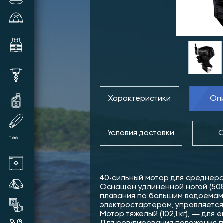
Зимние палатки и аксессуары
Комплектующие и аксессуары
для лодок
Шуруповерты, видеокамеры,
шнеки и прочее
Характеристики
Оп
Масла и смазки для техники
SUP доски надувные
Условия доставки
О
Прицепы лодочные
Автохолодильники
40-сильный мотор для среднера
Летние палатки
Оснащен удлиненной ногой (508 
плавания по большим водоемам.
Товары бывшие в употреблении
электростартером, управляется
Мотор тяжелый (102,1 кг), — для
Для регулирования положения 