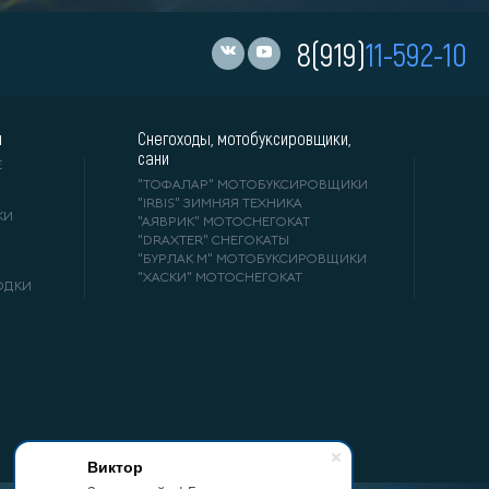
8(919)
11-592-10
и
Снегоходы, мотобуксировщики,
сани
Е
"ТОФАЛАР" МОТОБУКСИРОВЩИКИ
"IRBIS" ЗИМНЯЯ ТЕХНИКА
КИ
"АЯВРИК" МОТОСНЕГОКАТ
"DRAXTER" СНЕГОКАТЫ
"БУРЛАК М" МОТОБУКСИРОВЩИКИ
"ХАСКИ" МОТОСНЕГОКАТ
ОДКИ
Виктор