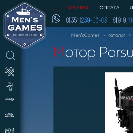
КАТАЛОГ
ОПЛАТА
Д
8(351)
239-03-03
8(919)
1
Men'sGames
Каталог
Мотор Pars
Лодки ПВХ
Лодочные моторы и
аксессуары
Катера и пластиковые лодки
Снегоходы, мотобуксировщики,
сани
Эхолоты