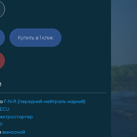
Купить в 1 клик
И
ра
F-N-R (передний-нейтраль-задний)
ECU
ектростартер
ДУ
а
выносной