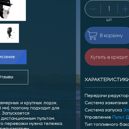
шт
В корзину
Купить в кредит
исание
тзывы
ХАРАКТЕРИСТИК
Передачи редукто
змерных и крупных лодок.
Система зажигания
мм), поэтому подходит для
Система запуска
Эл
 Запускается
Управление
Пульт 
 дистанционным пультом.
 его перевозки нужна тележка.
Тип топливного бак
предусмотрен