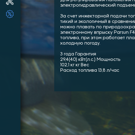
Ремонт и ТО ПЛМ
электрогидравлический подъем
ТОВАРЫ ПО АКЦИИ!!
За счет инжекторной подачи топ
тихий и экологичный в сравнен
можно плавать по природоохра
электронному впрыску Parsun F4
топлива, при этом работает пла
холодную погоду.
3 года Гарантия
29,4(40) кВт(л.с.) Мощность
102,1 кг кг Вес
Расход топлива 13,8 л/час