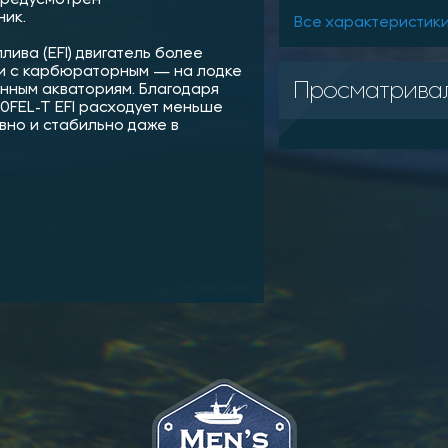
ник.
Все характеристик
лива (EFI) двигатель более
ии с карбюраторным — на лодке
Просматрива
нным акваториям. Благодаря
0FEL-T EFI расходует меньше
вно и стабильно даже в