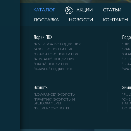
КАТАЛОГ
АКЦИИ
СТАТЬИ
ДОСТАВКА
НОВОСТИ
КОНТАКТЫ
Лодки ПВХ
Лодо
"RIVER BOATS" ЛОДКИ ПВХ
"HI
"ANGLER" ЛОДКИ ПВХ
"PA
"GLADIATOR" ЛОДКИ ПВХ
"GL
"АЛЬТАИР" ЛОДКИ ПВХ
"REE
"ORCA" ЛОДКИ ПВХ
"SE
"X-RIVER" ЛОДКИ ПВХ
"WA
Эхолоты
Зимн
"LOWRANCE" ЭХОЛОТЫ
"PUL
"ПРАКТИК" ЭХОЛОТЫ И
"СНЕ
ВИДЕОКАМЕРЫ
ПАЛ
"DEEPER" ЭХОЛОТЫ
ДОП