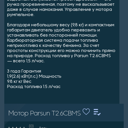
ручка прорезиненная, поэтому не выскальзывает
даже в случае намокания. Управление у мотора
румпельное.
Благодаря небольшому весу (9,8 кг) и компактным
габаритам двигатель удобно перевозить и
устанавливать без посторонней помощи.
Карбюраторная система подачи топлива
неприхотлива к качеству бензина. За счет
простоты конструкции его можно починить прямо
на природе. Расход топлива у Parsun T2.6CBMS
— всего 1,5 л/час.
3 года Гарантия
1,9(2,6) кВт(л.с.) Мощность
9.8 кг кг Вес
Расход топлива 1.5 л/час
Мотор Parsun T2.6CBMS
(0)