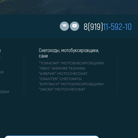
8(919)
11-592-10
и
Снегоходы, мотобуксировщики,
сани
Е
"ТОФАЛАР" МОТОБУКСИРОВЩИКИ
"IRBIS" ЗИМНЯЯ ТЕХНИКА
КИ
"АЯВРИК" МОТОСНЕГОКАТ
"DRAXTER" СНЕГОКАТЫ
"БУРЛАК М" МОТОБУКСИРОВЩИКИ
"ХАСКИ" МОТОСНЕГОКАТ
ОДКИ