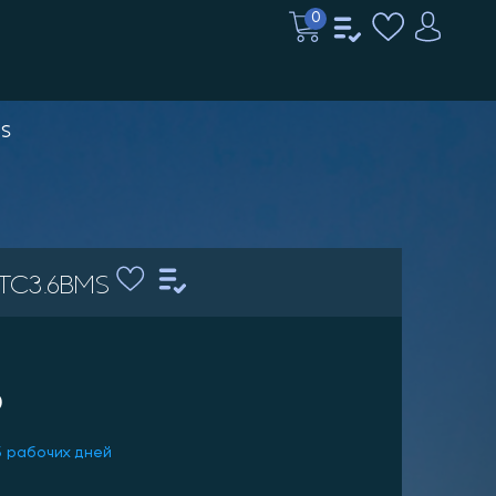
0
MS
 TC3.6BMS
₽
5 рабочих дней