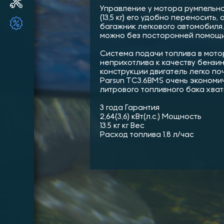
Ремонт и ТО ПЛМ
Управление у мотора румпельно
(13,5 кг) его удобно переносить
ТОВАРЫ ПО АКЦИИ!!
багажник легкового автомобиля.
можно без посторонней помощи
Система подачи топлива в мот
неприхотлива к качеству бензин
конструкции двигатель легко по
Parsun TC3.6BMS очень экономич
литрового топливного бака хват
3 года Гарантия
2,64(3,6) кВт(л.с.) Мощность
13.5 кг кг Вес
Расход топлива 1.8 л/час