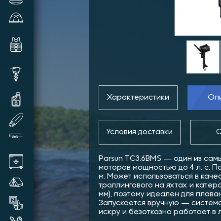
Зимние палатки и аксессуары
Комплектующие и аксессуары
для лодок
Шуруповерты, видеокамеры,
шнеки и прочее
Характеристики
Оп
Масла и смазки для техники
SUP доски надувные
Условия доставки
О
Прицепы лодочные
Parsun TC3.6BMS — один из сам
Автохолодильники
моторов мощностью до 4 л. с. По
м. Может использоваться в каче
Летние палатки
троллингового на яхтах и катер
мм), поэтому идеален для плава
Товары бывшие в употреблении
Запускается вручную — систем
искру и безотказно работает в 