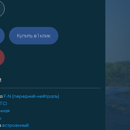
Купить в 1 клик
И
ра
F-N (передний-нейтраль)
TCI
чная
ь
а
встроенный