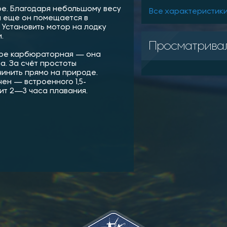
е. Благодаря небольшому весу
Все характеристик
, а еще он помещается в
 Установить мотор на лодку
.
Просматрива
оре карбюраторная — она
а. За счёт простоты
чинить прямо на природе.
ен — встроенного 1,5-
ит 2—3 часа плавания.