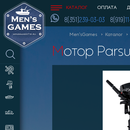
КАТАЛОГ
ОПЛАТА
Д
8(351)
239-03-03
8(919)
1
Men'sGames
Каталог
Мотор Pars
Лодки ПВХ
Лодочные моторы и
аксессуары
Катера и пластиковые лодки
Снегоходы, мотобуксировщики,
сани
Эхолоты