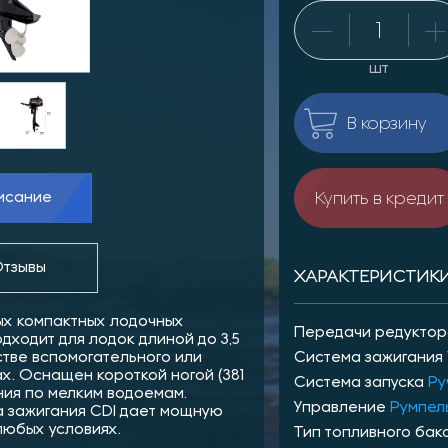
шт
В корзину
Купить в кредит
исание
тзывы
ХАРАКТЕРИСТИК
ых компактных лодочных
Передачи редукто
дходит для лодок длиной до 3,5
стве вспомогательного или
Система зажигания
ах. Оснащен короткой ногой (381
Система запуска
Ру
ния по мелким водоемам.
Управление
Румпел
а зажигания CDI дает мощную
любых условиях.
Тип топливного бак