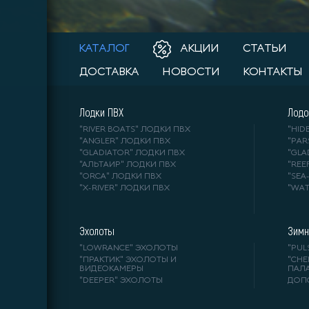
КАТАЛОГ
АКЦИИ
СТАТЬИ
ДОСТАВКА
НОВОСТИ
КОНТАКТЫ
Лодки ПВХ
Лодо
"RIVER BOATS" ЛОДКИ ПВХ
"HI
"ANGLER" ЛОДКИ ПВХ
"PA
"GLADIATOR" ЛОДКИ ПВХ
"GL
"АЛЬТАИР" ЛОДКИ ПВХ
"REE
"ORCA" ЛОДКИ ПВХ
"SE
"X-RIVER" ЛОДКИ ПВХ
"WA
Эхолоты
Зимн
"LOWRANCE" ЭХОЛОТЫ
"PUL
"ПРАКТИК" ЭХОЛОТЫ И
"СНЕ
ВИДЕОКАМЕРЫ
ПАЛ
"DEEPER" ЭХОЛОТЫ
ДОП