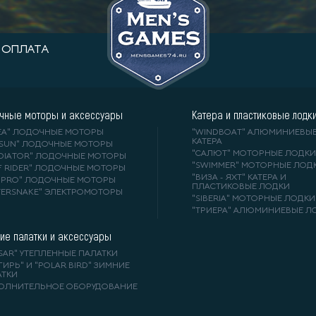
ОПЛАТА
чные моторы и аксессуары
Катера и пластиковые лодк
DEA" ЛОДОЧНЫЕ МОТОРЫ
"WINDBOAT" АЛЮМИНИЕВЫ
КАТЕРА
RSUN" ЛОДОЧНЫЕ МОТОРЫ
"САЛЮТ" МОТОРНЫЕ ЛОДКИ
ADIATOR" ЛОДОЧНЫЕ МОТОРЫ
"SWIMMER" МОТОРНЫЕ ЛОД
F RIDER" ЛОДОЧНЫЕ МОТОРЫ
"ВИЗА - ЯХТ" КАТЕРА И
A-PRO" ЛОДОЧНЫЕ МОТОРЫ
ПЛАСТИКОВЫЕ ЛОДКИ
TERSNAKE" ЭЛЕКТРОМОТОРЫ
"SIBERIA" МОТОРНЫЕ ЛОДКИ
"ТРИЕРА" АЛЮМИНИЕВЫЕ Л
ие палатки и аксессуары
SAR" УТЕПЛЕННЫЕ ПАЛАТКИ
ГИРЬ" И "POLAR BIRD" ЗИМНИЕ
АТКИ
ОЛНИТЕЛЬНОЕ ОБОРУДОВАНИЕ