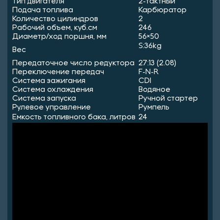
Тип двигателя
2-тактный
Подача топлива
Карбюратор
Количество цилиндров
2
Рабочий объем, куб.см
246
Диаметр/ход поршня, мм
56×50
S:36kg
Вес
Передаточное число редуктора
27:13 (2.08)
Переключение передач
F-N-R
Система зажигания
CDI
Система охлаждения
Водяное
Система запуска
Ручной стартер
Рулевое управление
Румпель
Емкость топливного бака, литров
24