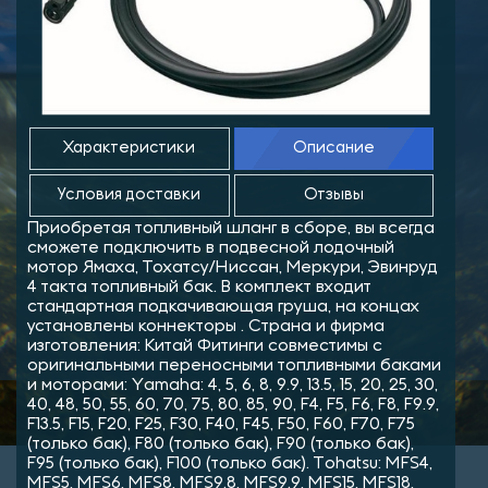
Характеристики
Описание
Условия доставки
Отзывы
Приобретая топливный шланг в сборе, вы всегда
сможете подключить в подвесной лодочный
мотор Ямаха, Тохатсу/Ниссан, Меркури, Эвинруд
4 такта топливный бак. В комплект входит
стандартная подкачивающая груша, на концах
установлены коннекторы . Страна и фирма
изготовления: Китай Фитинги совместимы с
оригинальными переносными топливными баками
и моторами: Yamaha: 4, 5, 6, 8, 9.9, 13.5, 15, 20, 25, 30,
40, 48, 50, 55, 60, 70, 75, 80, 85, 90, F4, F5, F6, F8, F9.9,
F13.5, F15, F20, F25, F30, F40, F45, F50, F60, F70, F75
(только бак), F80 (только бак), F90 (только бак),
F95 (только бак), F100 (только бак). Tohatsu: MFS4,
MFS5, MFS6, MFS8, MFS9.8, MFS9.9, MFS15, MFS18,