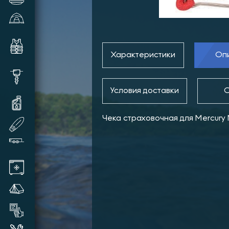
Зимние палатки и аксессуары
Комплектующие и аксессуары
для лодок
Характеристики
Оп
Шуруповерты, видеокамеры,
шнеки и прочее
Условия доставки
О
Масла и смазки для техники
Чека страховочная для Mercury M
SUP доски надувные
Прицепы лодочные
Автохолодильники
Летние палатки
Товары бывшие в употреблении