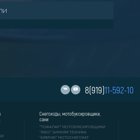
ли
8(919)
11-592-10
и
Снегоходы, мотобуксировщики,
сани
Е
"ТОФАЛАР" МОТОБУКСИРОВЩИКИ
"IRBIS" ЗИМНЯЯ ТЕХНИКА
КИ
"АЯВРИК" МОТОСНЕГОКАТ