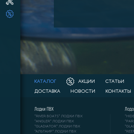
Ремонт и ТО ПЛМ
ТОВАРЫ ПО АКЦИИ!!
КАТАЛОГ
АКЦИИ
СТАТЬИ
ДОСТАВКА
НОВОСТИ
КОНТАКТЫ
Лодки ПВХ
Лодо
"RIVER BOATS" ЛОДКИ ПВХ
"HI
"ANGLER" ЛОДКИ ПВХ
"PA
"GLADIATOR" ЛОДКИ ПВХ
"GL
"АЛЬТАИР" ЛОДКИ ПВХ
"REE