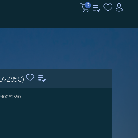
0
092850)
 8M0092850