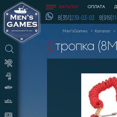
КАТАЛОГ
ОПЛАТА
Д
8(351)
239-03-03
8(919)
1
Men'sGames
Каталог
Стропка (8
Лодки ПВХ
Лодочные моторы и
аксессуары
Катера и пластиковые лодки
Снегоходы, мотобуксировщики,
сани
Эхолоты