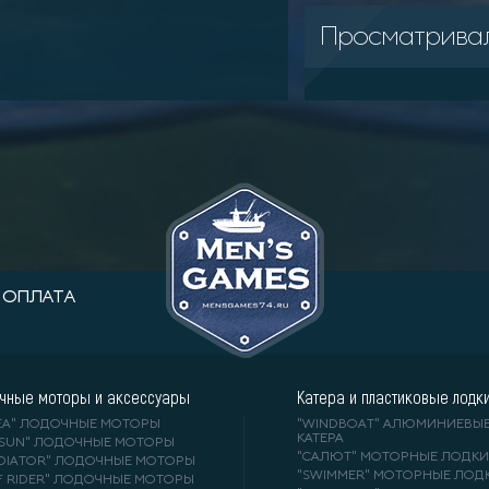
Просматрива
ОПЛАТА
чные моторы и аксессуары
Катера и пластиковые лодк
DEA" ЛОДОЧНЫЕ МОТОРЫ
"WINDBOAT" АЛЮМИНИЕВЫ
КАТЕРА
RSUN" ЛОДОЧНЫЕ МОТОРЫ
"САЛЮТ" МОТОРНЫЕ ЛОДКИ
ADIATOR" ЛОДОЧНЫЕ МОТОРЫ
"SWIMMER" МОТОРНЫЕ ЛОД
F RIDER" ЛОДОЧНЫЕ МОТОРЫ