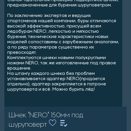
Самой тщательной проверке подверглись шнеки,
предназначенные для бурения шуруповетром.
По заключению экспертов и ведущих
спортсменов нашей компании, буры отличаются
высокой эффективностью, присущей всем
ледобурам NERO, легкостью и мягкостью
бурения, технические характеристики новых
моделей сопоставимы с зарубежными аналогами,
а по ряду параметров существенно их
превосходят.
Комплектуются шнеки новыми полукруглыми
ножами NERO, так же изготовленные под правое
вращение.
На штангу каждого шнека без проблем
устанавливается адаптер NERO(продается
отдельно), адаптер закрепляется в патроне
шуруповерта и всё. Можно бурить лёд!
Шнек "NERO" 150мм под
шуруповерт