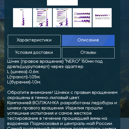
Характеристики
Описание
Условия доставки
Отзывы
Шнек (правое вращение) "NERO" 150мм под
дрель(шуруповерт) через адаптер
L (шнека)-0,6м;
L(трансп)-1,05м;
L(бурения)-1,0м;
Обратите внимание! Шнеки с правым вращением
окрашены в темно-лиловый цвет.
Компанией ВОЛЖАНКА разработаны ледобуры и
шнеки правого вращения. Изделия прошли
успешные испытания и самое жесткое
тестирование в течение прошедшей зимы на
водоемах Подмосковья и централь-ной России.