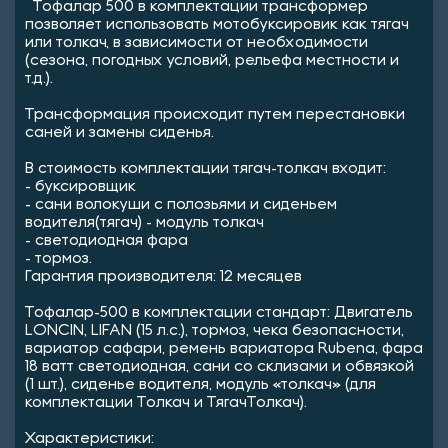
Тофалар 500 в комплектации трансформер
позволяет использовать мотобуксировик как тягач
или толкач, в зависимости от необходимости
(сезона, погодных условий, рельефа местности и
т.д.).
Трансформация происходит путем перестановки
саней и замены сиденья.
В стоимость комплектации тягач-толкач входит:
- буксировщик
- сани волокуши с полозьями и сиденьем
водителя(тягач) - модуль толкач
- светодиодная фара
- тормоз.
Гарантия производителя: 12 месяцев
Тофалар-500 в комплектации стандарт: Двигатель
LONCIN, LIFAN (15 л.с.), тормоз, чека безопасности,
вариатор сафари, ремень вариатора Rubena, фара
18 ватт светодиодная, сани со склизами и обвязкой
(1 шт.), сиденье водителя, модуль «толкач» (для
комплектации Толкач и ТягачТолкач).
Характеристики: