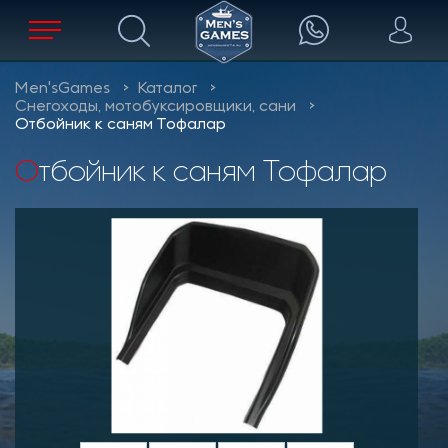
Men'sGames
Каталог
Снегоходы, мотобуксировщики, сани
Отбойник к саням Тофалар
Отбойник к саням Тофалар