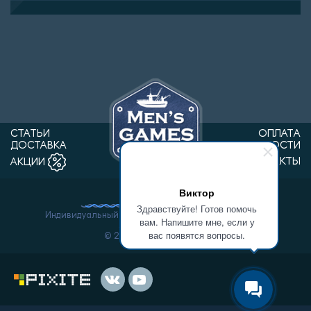
СТАТЬИ
ОПЛАТА
ДОСТАВКА
НОВОСТИ
КОНТАКТЫ
АКЦИИ
Виктор
Здравствуйте! Готов помочь
Индивидуальный предприниматель Ванин Виктор
вам. Напишите мне, если у
Александрович.
вас появятся вопросы.
© 2026 «Men'sGames».