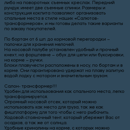
либо на поворотных съемных креслах. Передний
рундук имеет две съемные спинки. Размеры и
конструкция кокпита позволяют организовать
спальные места в стиле наших «Салютов-
трансформеров», и мы готовы делать такие варианты
по заказу покупателей.
По бортам от 6 шп. до кормовой перегородки –
полочки для хранения мелочей.
На носовой палубе установлен удобный и прочный
кнехт, на форштевне – обух для цепи или буксировки,
на корме – ручки.
Блоки плавучести расположены в носу, по бортам и в
корме. Они гарантировано удержат на плаву залитую
водой лодку с мотором и значительным грузом.
Салон- трансформер!!!
Удобен для использования как спального места, легко
трансформируется.
Огромный носовой отсек, который можно
использовать как место для груза, так же как
фишплатформу для того чтобы с него рыбачить.
Ходовой-стояночный тент, который убережет Вас от
осадков, а так же от солнца.
Удобные кринолины на корме, с которых можно