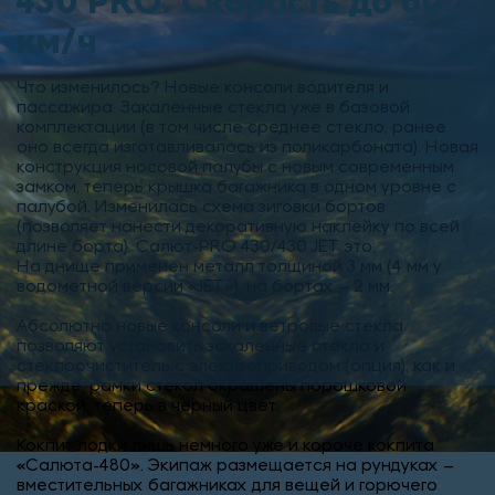
430 PRO. Скорость до 60
км/ч
Что изменилось? Новые консоли водителя и
пассажира. Закаленные стекла уже в базовой
комплектации (в том числе среднее стекло, ранее
оно всегда изготавливалось из поликарбоната). Новая
конструкция носовой палубы с новым современным
замком, теперь крышка багажника в одном уровне с
палубой. Изменилась схема зиговки бортов
(позволяет нанести декоративную наклейку по всей
длине борта). Салют-PRO 430/430 JET это:
На днище применен металл толщиной 3 мм (4 мм у
водометной версии «JET»), на бортах – 2 мм.
Абсолютно новые консоли и ветровые стекла
позволяют установить закаленные стекла и
стеклоочиститель с электроприводом (опция), как и
прежде, рамки стекол окрашены порошковой
краской, теперь в черный цвет.
Кокпит лодки лишь немного уже и короче кокпита
«Салюта-480». Экипаж размещается на рундуках –
вместительных багажниках для вещей и горючего