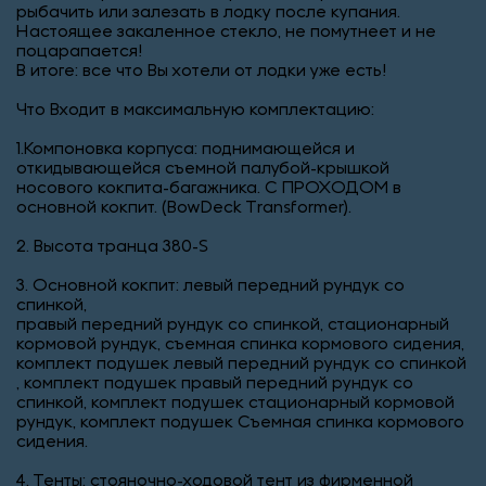
рыбачить или залезать в лодку после купания.
Настоящее закаленное стекло, не помутнеет и не
поцарапается!
В итоге: все что Вы хотели от лодки уже есть!
Что Входит в максимальную комплектацию:
1.Компоновка корпуса: поднимающейся и
откидывающейся съемной палубой-крышкой
носового кокпита-багажника. С ПРОХОДОМ в
основной кокпит. (BowDeck Transformer).
2. Высота транца 380-S
3. Основной кокпит: левый передний рундук со
спинкой,
правый передний рундук со спинкой, стационарный
кормовой рундук, съемная спинка кормового сидения,
комплект подушек левый передний рундук со спинкой
, комплект подушек правый передний рундук со
спинкой, комплект подушек стационарный кормовой
рундук, комплект подушек Съемная спинка кормового
сидения.
4. Тенты: стояночно-ходовой тент из фирменной