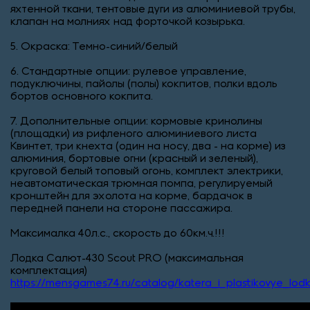
яхтенной ткани, тентовые дуги из алюминиевой трубы,
клапан на молниях над форточкой козырька.
5. Окраска: Темно-синий/белый
6. Стандартные опции: рулевое управление,
подуключины, пайолы (полы) кокпитов, полки вдоль
бортов основного кокпита.
7. Дополнительные опции: кормовые кринолины
(площадки) из рифленого алюминиевого листа
Квинтет, три кнехта (один на носу, два - на корме) из
алюминия, бортовые огни (красный и зеленый),
круговой белый топовый огонь, комплект электрики,
неавтоматическая трюмная помпа, регулируемый
кронштейн для эхолота на корме, бардачок в
передней панели на стороне пассажира.
Максималка 40л.с., скорость до 60км.ч.!!!
Лодка Салют-430 Scout PRO (максимальная
комплектация)
https://mensgames74.ru/catalog/katera_i_plastikovye_lod