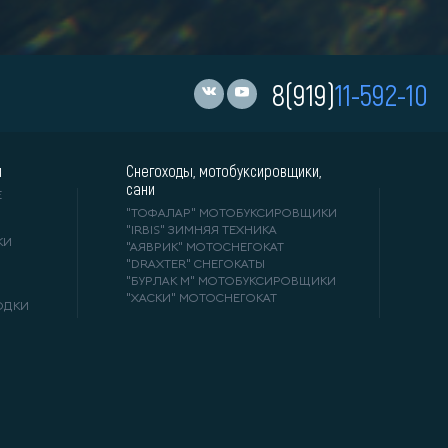
8(919)
11-592-10
и
Снегоходы, мотобуксировщики,
сани
Е
"ТОФАЛАР" МОТОБУКСИРОВЩИКИ
"IRBIS" ЗИМНЯЯ ТЕХНИКА
КИ
"АЯВРИК" МОТОСНЕГОКАТ
"DRAXTER" СНЕГОКАТЫ
"БУРЛАК М" МОТОБУКСИРОВЩИКИ
"ХАСКИ" МОТОСНЕГОКАТ
ОДКИ