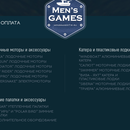
ОПЛАТА
чные моторы и аксессуары
Катера и пластиковые лодк
DEA" ЛОДОЧНЫЕ МОТОРЫ
"WINDBOAT" АЛЮМИНИЕВЫ
КАТЕРА
RSUN" ЛОДОЧНЫЕ МОТОРЫ
"САЛЮТ" МОТОРНЫЕ ЛОДКИ
ADIATOR" ЛОДОЧНЫЕ МОТОРЫ
"SWIMMER" МОТОРНЫЕ ЛОД
F RIDER" ЛОДОЧНЫЕ МОТОРЫ
"ВИЗА - ЯХТ" КАТЕРА И
A-PRO" ЛОДОЧНЫЕ МОТОРЫ
ПЛАСТИКОВЫЕ ЛОДКИ
TERSNAKE" ЭЛЕКТРОМОТОРЫ
"SIBERIA" МОТОРНЫЕ ЛОДКИ
"ТРИЕРА" АЛЮМИНИЕВЫЕ Л
ие палатки и аксессуары
SAR" УТЕПЛЕННЫЕ ПАЛАТКИ
ГИРЬ" И "POLAR BIRD" ЗИМНИЕ
АТКИ
ОЛНИТЕЛЬНОЕ ОБОРУДОВАНИЕ