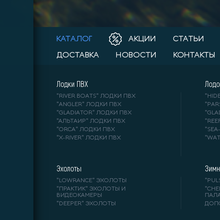
КАТАЛОГ
АКЦИИ
СТАТЬИ
ДОСТАВКА
НОВОСТИ
КОНТАКТЫ
Лодки ПВХ
Лодо
"RIVER BOATS" ЛОДКИ ПВХ
"HI
"ANGLER" ЛОДКИ ПВХ
"PA
"GLADIATOR" ЛОДКИ ПВХ
"GL
"АЛЬТАИР" ЛОДКИ ПВХ
"REE
"ORCA" ЛОДКИ ПВХ
"SE
"X-RIVER" ЛОДКИ ПВХ
"WA
Эхолоты
Зимн
"LOWRANCE" ЭХОЛОТЫ
"PUL
"ПРАКТИК" ЭХОЛОТЫ И
"СНЕ
ВИДЕОКАМЕРЫ
ПАЛ
"DEEPER" ЭХОЛОТЫ
ДОП