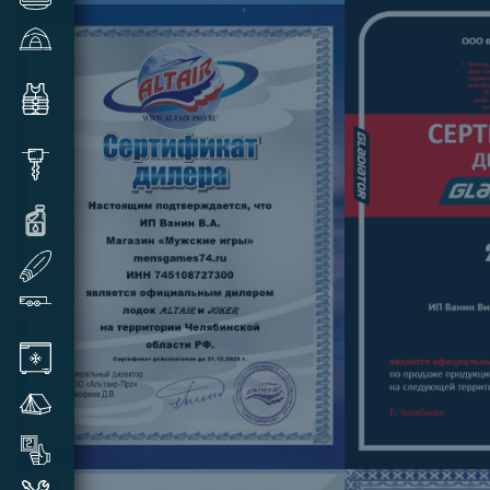
Зимние палатки и аксессуары
Комплектующие и аксессуары
для лодок
Шуруповерты, видеокамеры,
шнеки и прочее
Масла и смазки для техники
SUP доски надувные
Прицепы лодочные
Автохолодильники
Летние палатки
Товары бывшие в употреблении