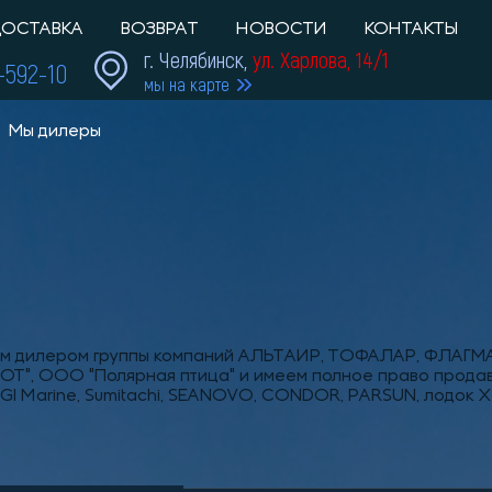
ОСТАВКА
ВОЗВРАТ
НОВОСТИ
КОНТАКТЫ
г. Челябинск,
ул. Харлова, 14/1
1-592-10
мы на карте
Мы дилеры
ым дилером группы компаний АЛЬТАИР, ТОФАЛАР, ФЛАГМАН
, ООО "Полярная птица" и имеем полное право продават
arine, Sumitachi, SEANOVO, CONDOR, PARSUN, лодок X-River, 