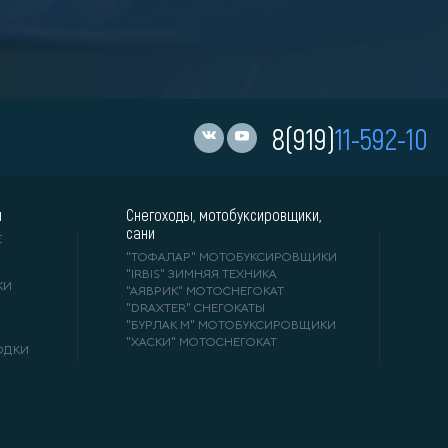
8(919)
11-592-10
и
Снегоходы, мотобуксировщики,
сани
Е
"ТОФАЛАР" МОТОБУКСИРОВЩИКИ
"IRBIS" ЗИМНЯЯ ТЕХНИКА
КИ
"АЯВРИК" МОТОСНЕГОКАТ
"DRAXTER" СНЕГОКАТЫ
"БУРЛАК М" МОТОБУКСИРОВЩИКИ
"ХАСКИ" МОТОСНЕГОКАТ
ОДКИ