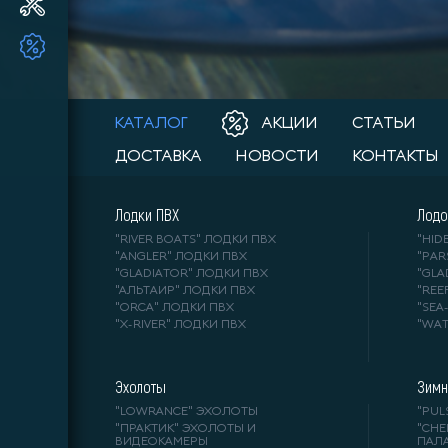
Ремонт и ТО ПЛМ
ТОВАРЫ ПО АКЦИИ!!
КАТАЛОГ
АКЦИИ
СТАТЬИ
ДОСТАВКА
НОВОСТИ
КОНТАКТЫ
Лодки ПВХ
Лодо
"RIVER BOATS" ЛОДКИ ПВХ
"HI
"ANGLER" ЛОДКИ ПВХ
"PA
"GLADIATOR" ЛОДКИ ПВХ
"GL
"АЛЬТАИР" ЛОДКИ ПВХ
"REE
"ORCA" ЛОДКИ ПВХ
"SE
"X-RIVER" ЛОДКИ ПВХ
"WA
Эхолоты
Зимн
"LOWRANCE" ЭХОЛОТЫ
"PUL
"ПРАКТИК" ЭХОЛОТЫ И
"СНЕ
ВИДЕОКАМЕРЫ
ПАЛ