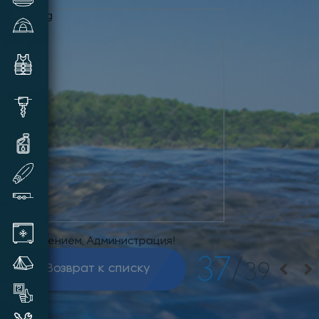
Зимние палатки и аксессуары
Комплектующие и аксессуары
для лодок
Шуруповерты, видеокамеры,
шнеки и прочее
Масла и смазки для техники
SUP доски надувные
Прицепы лодочные
Автохолодильники
С уважением, Администрация!
37
/
Летние палатки
39
Возврат к списку
Товары бывшие в употреблении