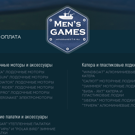
ОПЛАТА
чные моторы и аксессуары
Катера и пластиковые лодк
DEA" ЛОДОЧНЫЕ МОТОРЫ
"WINDBOAT" АЛЮМИНИЕВЫ
КАТЕРА
RSUN" ЛОДОЧНЫЕ МОТОРЫ
"САЛЮТ" МОТОРНЫЕ ЛОДКИ
ADIATOR" ЛОДОЧНЫЕ МОТОРЫ
"SWIMMER" МОТОРНЫЕ ЛОД
F RIDER" ЛОДОЧНЫЕ МОТОРЫ
"ВИЗА - ЯХТ" КАТЕРА И
A-PRO" ЛОДОЧНЫЕ МОТОРЫ
ПЛАСТИКОВЫЕ ЛОДКИ
TERSNAKE" ЭЛЕКТРОМОТОРЫ
"SIBERIA" МОТОРНЫЕ ЛОДКИ
"ТРИЕРА" АЛЮМИНИЕВЫЕ Л
ие палатки и аксессуары
SAR" УТЕПЛЕННЫЕ ПАЛАТКИ
ГИРЬ" И "POLAR BIRD" ЗИМНИЕ
АТКИ