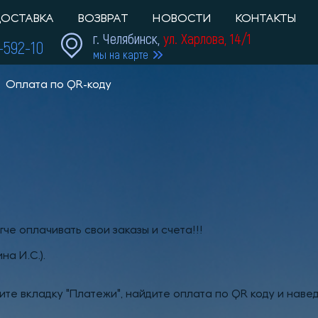
ОСТАВКА
ВОЗВРАТ
НОВОСТИ
КОНТАКТЫ
г. Челябинск,
ул. Харлова, 14/1
1-592-10
мы на карте
Оплата по QR-коду
че оплачивать свои заказы и счета!!!
а И.С.).
те вкладку "Платежи", найдите оплата по QR коду и навед