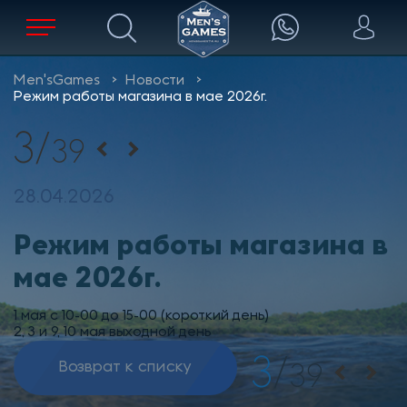
Men'sGames
Новости
Режим работы магазина в мае 2026г.
3
/
39
28.04.2026
Режим работы магазина в
мае 2026г.
1 мая с 10-00 до 15-00 (короткий день)
2, 3 и 9, 10 мая выходной день
3
/
39
Возврат к списку