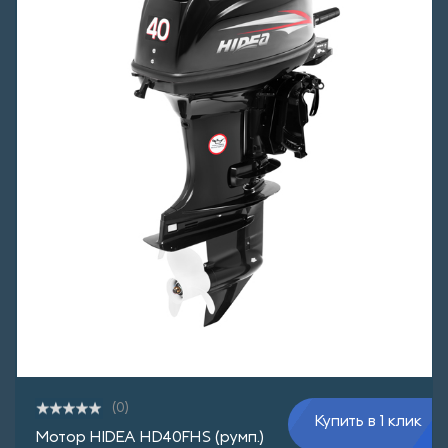
(0)
Купить в 1 клик
Мотор HIDEA HD40FHS (румп.)